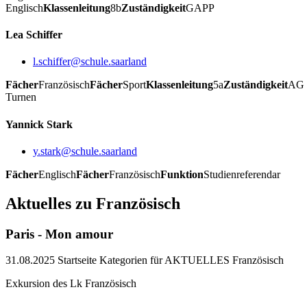
Englisch
Klassenleitung
8b
Zuständigkeit
GAPP
Lea Schiffer
l.schiffer@schule.saarland
Fächer
Französisch
Fächer
Sport
Klassenleitung
5a
Zuständigkeit
AG
Turnen
Yannick Stark
y.stark@schule.saarland
Fächer
Englisch
Fächer
Französisch
Funktion
Studienreferendar
Aktuelles zu Französisch
Paris - Mon amour
31.08.2025
Startseite Kategorien für AKTUELLES Französisch
Exkursion des Lk Französisch