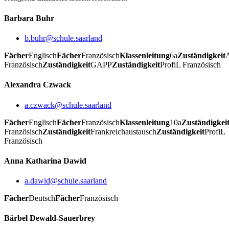
Barbara Buhr
b.buhr@schule.saarland
Fächer
Englisch
Fächer
Französisch
Klassenleitung
6a
Zuständigkeit
Französisch
Zuständigkeit
GAPP
Zuständigkeit
ProfiL Französisch
Alexandra Czwack
a.czwack@schule.saarland
Fächer
Englisch
Fächer
Französisch
Klassenleitung
10a
Zuständigkei
Französisch
Zuständigkeit
Frankreichaustausch
Zuständigkeit
ProfiL
Französisch
Anna Katharina Dawid
a.dawid@schule.saarland
Fächer
Deutsch
Fächer
Französisch
Bärbel Dewald-Sauerbrey