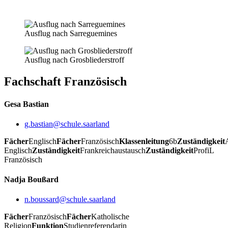
Ausflug nach Sarreguemines
Ausflug nach Grosbliederstroff
Fachschaft Französisch
Gesa Bastian
g.bastian@schule.saarland
Fächer
Englisch
Fächer
Französisch
Klassenleitung
6b
Zuständigkeit
Englisch
Zuständigkeit
Frankreichaustausch
Zuständigkeit
ProfiL
Französisch
Nadja Boußard
n.boussard@schule.saarland
Fächer
Französisch
Fächer
Katholische
Religion
Funktion
Studienreferendarin