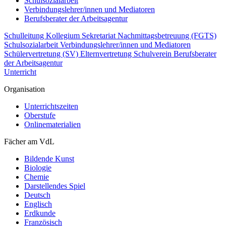
Schulsozialarbeit
Verbindungslehrer/innen und Mediatoren
Berufsberater der Arbeitsagentur
Schulleitung
Kollegium
Sekretariat
Nachmittagsbetreuung (FGTS)
Schulsozialarbeit
Verbindungslehrer/innen und Mediatoren
Schülervertretung (SV)
Elternvertretung
Schulverein
Berufsberater
der Arbeitsagentur
Unterricht
Organisation
Unterrichtszeiten
Oberstufe
Onlinematerialien
Fächer am VdL
Bildende Kunst
Biologie
Chemie
Darstellendes Spiel
Deutsch
Englisch
Erdkunde
Französisch