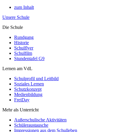
zum Inhalt
Unsere Schule
Die Schule
Rundgang
Historie
Schulflyer
Schulfilm
Stundentafel G9
Lernen am VdL
Schulprofil und Leitbild
Soziales Lernen
Schutzkonzept
Medienbildung
FreiDay
Mehr als Unterricht
Außerschulische Aktivitäten
Schüleraustausche
Impressionen aus dem Schulleben