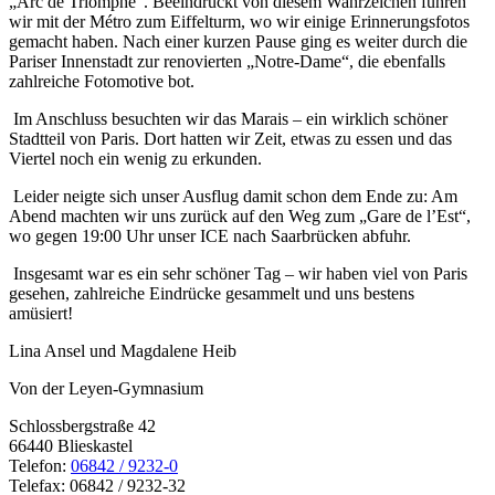
„Arc de Triomphe“. Beeindruckt von diesem Wahrzeichen fuhren
wir mit der Métro zum Eiffelturm, wo wir einige Erinnerungsfotos
gemacht haben. Nach einer kurzen Pause ging es weiter durch die
Pariser Innenstadt zur renovierten „Notre-Dame“, die ebenfalls
zahlreiche Fotomotive bot.
Im Anschluss besuchten wir das Marais – ein wirklich schöner
Stadtteil von Paris. Dort hatten wir Zeit, etwas zu essen und das
Viertel noch ein wenig zu erkunden.
Leider neigte sich unser Ausflug damit schon dem Ende zu: Am
Abend machten wir uns zurück auf den Weg zum „Gare de l’Est“,
wo gegen 19:00 Uhr unser ICE nach Saarbrücken abfuhr.
Insgesamt war es ein sehr schöner Tag – wir haben viel von Paris
gesehen, zahlreiche Eindrücke gesammelt und uns bestens
amüsiert!
Lina Ansel und Magdalene Heib
Von der Leyen-Gymnasium
Schlossbergstraße 42
66440 Blieskastel
Telefon:
06842 / 9232-0
Telefax: 06842 / 9232-32