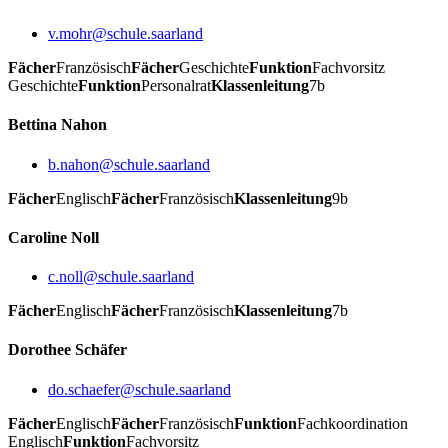
v.mohr@schule.saarland
Fächer
Französisch
Fächer
Geschichte
Funktion
Fachvorsitz
Geschichte
Funktion
Personalrat
Klassenleitung
7b
Bettina Nahon
b.nahon@schule.saarland
Fächer
Englisch
Fächer
Französisch
Klassenleitung
9b
Caroline Noll
c.noll@schule.saarland
Fächer
Englisch
Fächer
Französisch
Klassenleitung
7b
Dorothee Schäfer
do.schaefer@schule.saarland
Fächer
Englisch
Fächer
Französisch
Funktion
Fachkoordination
Englisch
Funktion
Fachvorsitz