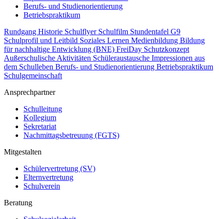
Berufs- und Studienorientierung
Betriebspraktikum
Rundgang
Historie
Schulflyer
Schulfilm
Stundentafel G9
Schulprofil und Leitbild
Soziales Lernen
Medienbildung
Bildung
für nachhaltige Entwicklung (BNE)
FreiDay
Schutzkonzept
Außerschulische Aktivitäten
Schüleraustausche
Impressionen aus
dem Schulleben
Berufs- und Studienorientierung
Betriebspraktikum
Schulgemeinschaft
Ansprechpartner
Schulleitung
Kollegium
Sekretariat
Nachmittagsbetreuung (FGTS)
Mitgestalten
Schülervertretung (SV)
Elternvertretung
Schulverein
Beratung