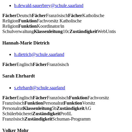
b.dewald-sauerbrey@schule.saarland
Fächer
Deutsch
Fächer
Französisch
Fächer
Katholische
Religion
Funktion
Fachvorsitz Katholische
Religion
Funktion
Koordinator/in
Schulverwaltung
Klassenleitung
10c
Zuständigkeit
WebUntis
Hannah-Marie Dietrich
h.dietrich@schule.saarland
Fächer
Englisch
Fächer
Französisch
Sarah Ehrhardt
s.ehrhardt@schule.saarland
Fächer
Englisch
Fächer
Französisch
Funktion
Fachvorsitz
Französisch
Funktion
Personalrat
Funktion
Vorsitz
Personalrat
Klassenleitung
5b
Zuständigkeit
AG
Schülerbücherei
Zuständigkeit
ProfiL
Französisch
Zuständigkeit
Schuman-Programm
Volker Mohr