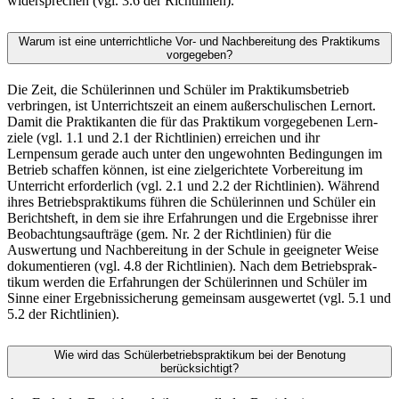
widersprechen (vgl. 3.6 der Richtlinien).
Warum ist eine unterrichtliche Vor- und Nachbereitung des Praktikums
vorgege­ben?
Die Zeit, die Schülerinnen und Schüler im Praktikumsbetrieb
verbringen, ist Unterrichtszeit an ei­nem außerschulischen Lernort.
Damit die Praktikanten die für das Praktikum vorgegebenen Lern­
ziele (vgl. 1.1 und 2.1 der Richtlinien) erreichen und ihr
Lernpensum gerade auch unter den unge­wohnten Bedingungen im
Betrieb schaffen können, ist eine zielgerichtete Vorberei­tung im
Unter­richt erforderlich (vgl. 2.1 und 2.2 der Richtlinien). Während
ihres Betriebsprakti­kums führen die Schülerinnen und Schüler ein
Berichtsheft, in dem sie ihre Erfahrungen und die Ergebnisse ihrer
Beobachtungsaufträge (gem. Nr. 2 der Richtlinien) für die
Auswertung und Nachbereitung in der Schule in geeigneter Weise
dokumentieren (vgl. 4.8 der Richtlinien). Nach dem Betriebs­prak­
tikum werden die Erfahrungen der Schülerinnen und Schüler im
Sinne einer Ergebnissicherung gemein­sam ausgewertet (vgl. 5.1 und
5.2 der Richtlinien).
Wie wird das Schülerbetriebspraktikum bei der Benotung
berücksichtigt?