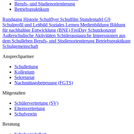
Berufs- und Studienorientierung
Betriebspraktikum
Rundgang
Historie
Schulflyer
Schulfilm
Stundentafel G9
Schulprofil und Leitbild
Soziales Lernen
Medienbildung
Bildung
für nachhaltige Entwicklung (BNE)
FreiDay
Schutzkonzept
Außerschulische Aktivitäten
Schüleraustausche
Impressionen aus
dem Schulleben
Berufs- und Studienorientierung
Betriebspraktikum
Schulgemeinschaft
Ansprechpartner
Schulleitung
Kollegium
Sekretariat
Nachmittagsbetreuung (FGTS)
Mitgestalten
Schülervertretung (SV)
Elternvertretung
Schulverein
Beratung