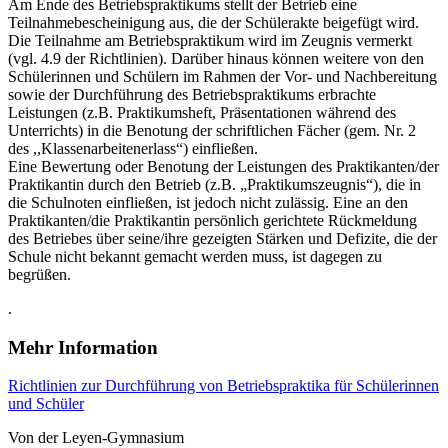
Am Ende des Betriebspraktikums stellt der Betrieb eine
Teilnahmebescheinigung aus, die der Schü­lerakte beigefügt wird.
Die Teilnahme am Betriebspraktikum wird im Zeugnis vermerkt
(vgl. 4.9 der Richtlinien). Darüber hinaus können weitere von den
Schülerinnen und Schülern im Rahmen der Vor- und Nachbereitung
sowie der Durchführung des Betriebspraktikums er­brachte
Leistungen (z.B. Praktikumsheft, Präsentationen während des
Unterrichts) in die Beno­tung der schriftlichen Fächer (gem. Nr. 2
des ,,Klassenarbeitenerlass“) einfließen.
Eine Bewertung oder Benotung der Leistungen des Praktikanten/der
Praktikantin durch den Be­trieb (z.B. „Praktikumszeugnis“), die in
die Schulnoten einfließen, ist jedoch nicht zulässig. Eine an den
Praktikanten/die Praktikantin persönlich gerichtete Rückmeldung
des Betriebes über seine/ihre ge­zeigten Stärken und Defizite, die der
Schule nicht bekannt gemacht werden muss, ist dagegen zu
begrüßen.
.
Mehr Information
Richtlinien zur Durchführung von Betriebspraktika für Schülerinnen
und Schüler
Von der Leyen-Gymnasium