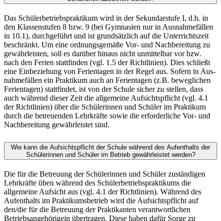
Das Schülerbetriebspraktikum wird in der Sekundarstufe I, d.h. in
den Klassenstufen 8 bzw. 9 (bei Gymnasien nur in Ausnahmefällen
in 10.1), durchgeführt und ist grundsätzlich auf die Unterrichts­zeit
beschränkt. Um eine ordnungsgemäße Vor- und Nachbereitung zu
gewährleisten, soll es dar­über hinaus nicht unmittelbar vor bzw.
nach den Ferien stattfinden (vgl. 1.5 der Richtlinien). Dies schließt
eine Einbeziehung von Ferientagen in der Regel aus. Sofern in Aus­
nahmefällen ein Prakti­kum auch an Ferientagen (z.B. beweglichen
Ferientagen) stattfindet, ist von der Schule sicher zu stellen, dass
auch während dieser Zeit die allgemeine Aufsichtspflicht (vgl. 4.1
der Richtlinien) über die Schülerinnen und Schüler im Praktikum
durch die betreuenden Lehrkräfte sowie die erforderli­che Vor- und
Nachbereitung gewährleistet sind.
Wie kann die Aufsichtspflicht der Schule während des Aufenthalts der
Schülerinnen und Schü­ler im Betrieb gewährleistet werden?
Die für die Betreuung der Schülerinnen und Schüler zuständigen
Lehrkräfte üben während des Schülerbetriebspraktikums die
allgemeine Aufsicht aus (vgl. 4.1 der Richtlinien). Während des
Auf­enthalts im Praktikumsbetrieb wird die Aufsichtspflicht auf
den/die für die Betreuung der Prakti­kanten verantwortlichen
Betriebsangehörigein übertragen. Diese haben dafür Sorge zu