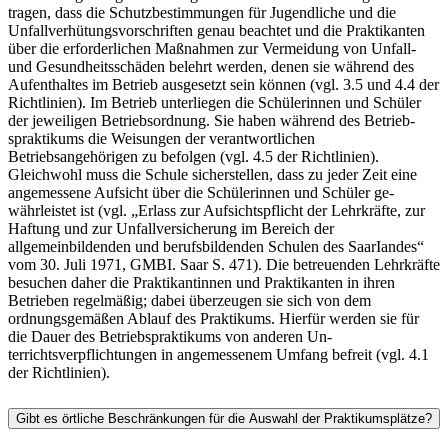
tragen, dass die Schutzbestimmungen für Jugendliche und die
Unfallverhütungsvorschriften genau beach­tet und die Praktikanten
über die erforderlichen Maßnahmen zur Vermeidung von Unfall-
und Ge­sundheitsschäden belehrt werden, denen sie während des
Aufenthaltes im Be­trieb ausgesetzt sein können (vgl. 3.5 und 4.4 der
Richtlinien). Im Betrieb unterliegen die Schülerinnen und Schüler
der jeweiligen Betriebsordnung. Sie haben während des Betrieb­
spraktikums die Weisungen der verant­wortlichen
Betriebsangehörigen zu befolgen (vgl. 4.5 der Richtlinien).
Gleichwohl muss die Schule sicherstellen, dass zu jeder Zeit eine
angemessene Aufsicht über die Schülerinnen und Schüler ge­
währleistet ist (vgl. „Erlass zur Aufsichtspflicht der Lehrkräfte, zur
Haftung und zur Unfallversiche­rung im Bereich der
allgemeinbildenden und berufsbildenden Schulen des SaarIandes“
vom 30. Juli 1971, GMBI. Saar S. 471). Die betreu­enden Lehrkräfte
besuchen daher die Praktikantinnen und Praktikanten in ihren
Betrieben re­gelmäßig; dabei überzeugen sie sich von dem
ordnungsgemäßen Ablauf des Praktikums. Hier­für werden sie für
die Dauer des Betriebspraktikums von anderen Un­
terrichtsverpflichtungen in angemessenem Umfang befreit (vgl. 4.1
der Richtlinien).
Gibt es örtliche Beschränkungen für die Auswahl der Praktikumsplätze?