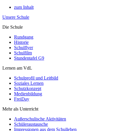
zum Inhalt
Unsere Schule
Die Schule
Rundgang
Historie
Schulflyer
Schulfilm
Stundentafel G9
Lernen am VdL
Schulprofil und Leitbild
Soziales Lernen
Schutzkonzept
Medienbildung
FreiDay
Mehr als Unterricht
Außerschulische Aktivitäten
Schüleraustausche
Impressionen aus dem Schulleben