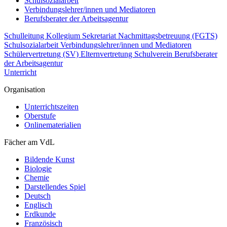
Schulsozialarbeit
Verbindungslehrer/innen und Mediatoren
Berufsberater der Arbeitsagentur
Schulleitung
Kollegium
Sekretariat
Nachmittagsbetreuung (FGTS)
Schulsozialarbeit
Verbindungslehrer/innen und Mediatoren
Schülervertretung (SV)
Elternvertretung
Schulverein
Berufsberater
der Arbeitsagentur
Unterricht
Organisation
Unterrichtszeiten
Oberstufe
Onlinematerialien
Fächer am VdL
Bildende Kunst
Biologie
Chemie
Darstellendes Spiel
Deutsch
Englisch
Erdkunde
Französisch