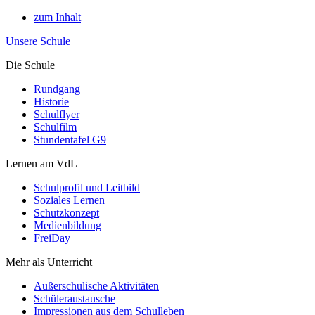
zum Inhalt
Unsere Schule
Die Schule
Rundgang
Historie
Schulflyer
Schulfilm
Stundentafel G9
Lernen am VdL
Schulprofil und Leitbild
Soziales Lernen
Schutzkonzept
Medienbildung
FreiDay
Mehr als Unterricht
Außerschulische Aktivitäten
Schüleraustausche
Impressionen aus dem Schulleben