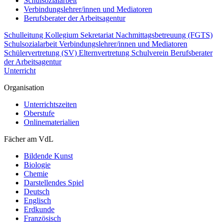
Schulsozialarbeit
Verbindungslehrer/innen und Mediatoren
Berufsberater der Arbeitsagentur
Schulleitung
Kollegium
Sekretariat
Nachmittagsbetreuung (FGTS)
Schulsozialarbeit
Verbindungslehrer/innen und Mediatoren
Schülervertretung (SV)
Elternvertretung
Schulverein
Berufsberater
der Arbeitsagentur
Unterricht
Organisation
Unterrichtszeiten
Oberstufe
Onlinematerialien
Fächer am VdL
Bildende Kunst
Biologie
Chemie
Darstellendes Spiel
Deutsch
Englisch
Erdkunde
Französisch