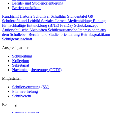
Berufs- und Studienorientierung
Betriebspraktikum
Rundgang
Historie
Schulflyer
Schulfilm
Stundentafel G9
Schulprofil und Leitbild
Soziales Lernen
Medienbildung
Bildung
für nachhaltige Entwicklung (BNE)
FreiDay
Schutzkonzept
Außerschulische Aktivitäten
Schüleraustausche
Impressionen aus
dem Schulleben
Berufs- und Studienorientierung
Betriebspraktikum
Schulgemeinschaft
Ansprechpartner
Schulleitung
Kollegium
Sekretariat
Nachmittagsbetreuung (FGTS)
Mitgestalten
Schülervertretung (SV)
Elternvertretung
Schulverein
Beratung