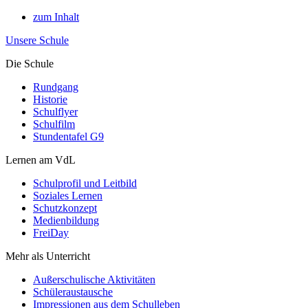
zum Inhalt
Unsere Schule
Die Schule
Rundgang
Historie
Schulflyer
Schulfilm
Stundentafel G9
Lernen am VdL
Schulprofil und Leitbild
Soziales Lernen
Schutzkonzept
Medienbildung
FreiDay
Mehr als Unterricht
Außerschulische Aktivitäten
Schüleraustausche
Impressionen aus dem Schulleben