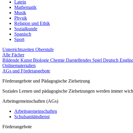
Latein
Mathematik
Musik
Physik
Religion und Ethik
Sozialkunde
Spanisch
Sport
Unterrichtszeiten
Oberstufe
Alle Fächer
Bildende Kunst
Biologie
Chemie
Darstellendes Spiel
Deutsch
Englis
Onlinematerialien
AGs und Förderangebote
Förderangebote und Pädagogische Zielsetzung
Soziales Lernen und pädagogische Zielsetzungen werden immer wichti
Arbeitsgemeinschaften (AGs)
Arbeitsgemeinschaften
Schulsanitätsdienst
Förderangebote