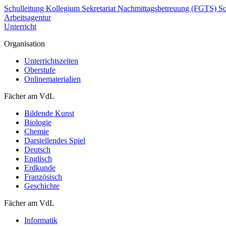
Schulleitung
Kollegium
Sekretariat
Nachmittagsbetreuung (FGTS)
Sc
Arbeitsagentur
Unterricht
Organisation
Unterrichtszeiten
Oberstufe
Onlinematerialien
Fächer am VdL
Bildende Kunst
Biologie
Chemie
Darstellendes Spiel
Deutsch
Englisch
Erdkunde
Französisch
Geschichte
Fächer am VdL
Informatik