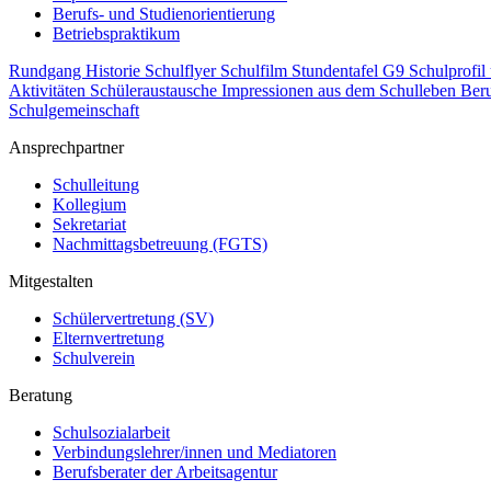
Berufs- und Studienorientierung
Betriebspraktikum
Rundgang
Historie
Schulflyer
Schulfilm
Stundentafel G9
Schulprofil
Aktivitäten
Schüleraustausche
Impressionen aus dem Schulleben
Beru
Schulgemeinschaft
Ansprechpartner
Schulleitung
Kollegium
Sekretariat
Nachmittagsbetreuung (FGTS)
Mitgestalten
Schülervertretung (SV)
Elternvertretung
Schulverein
Beratung
Schulsozialarbeit
Verbindungslehrer/innen und Mediatoren
Berufsberater der Arbeitsagentur