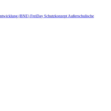
 Entwicklung (BNE)
FreiDay
Schutzkonzept
Außerschulische