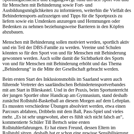
für Menschen mit Behinderung sowie Fort- und
Ausbildungsmöglichkeiten zu informieren, weiterhin die Vielfalt des
Behindertensports aufzuzeigen und Tipps für die Sportpraxis zu
liefern sowie ein Umdenken anzuregen und Hemmungen oder
Bedenken zu nehmen beziehungsweise Barrieren in den Köpfen
abzubauen.
Menschen mit Behinderung sollen motiviert werden, sportlich aktiv
und ein Teil der DBS-Familie zu werden. Vereine und Schulen
könnten so für den Sport von und für Menschen mit Behinderung
gewonnen werden. Auch sollte damit die Sichtbarkeit des Sports
von und für Menschen mit Behinderung erhöht und das Thema
„Behinderung“ in die Mitte der Gesellschaft gebracht werden.
Beim ersten Start des Inklusionsmobils im Saarland waren auch
führende Vertreter des saarländischen Behindertensportverbandes
mit am Start in Blieskastel. Und in der Praxis, beim Sportunterricht
der jungen Sportler ohne Handicap am Gymnasium, stand deshalb
zunächst Rollstuhl-Basketball an diesem Morgen auf dem Lehrplan.
Es mussten verschiedene Übungen absolviert werden, etwa einen
Parcours abfahren, Dribbeln mit dem Ball, Pass-Spiel und vieles
mehr. „Es ist sehr ungewohnt, aber es fühlt sich nicht falsch an“,
kommentierte Schüler Till Bertsch seine ersten
Rollstuhlerfahrungen. Er hat einen Freund, dessen Eltern im
Rollstuhl sitzen, deshalb hat er schon eine gewisse Sensibilisierung