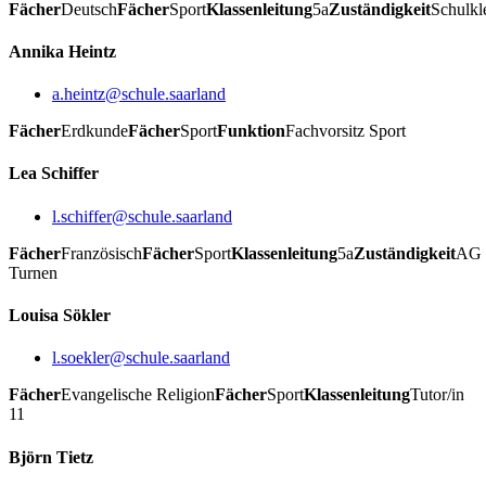
Fächer
Deutsch
Fächer
Sport
Klassenleitung
5a
Zuständigkeit
Schulkl
Annika Heintz
a.heintz@schule.saarland
Fächer
Erdkunde
Fächer
Sport
Funktion
Fachvorsitz Sport
Lea Schiffer
l.schiffer@schule.saarland
Fächer
Französisch
Fächer
Sport
Klassenleitung
5a
Zuständigkeit
AG
Turnen
Louisa Sökler
l.soekler@schule.saarland
Fächer
Evangelische Religion
Fächer
Sport
Klassenleitung
Tutor/in
11
Björn Tietz