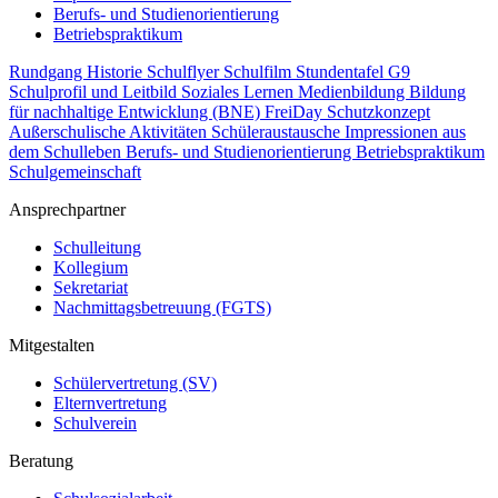
Berufs- und Studienorientierung
Betriebspraktikum
Rundgang
Historie
Schulflyer
Schulfilm
Stundentafel G9
Schulprofil und Leitbild
Soziales Lernen
Medienbildung
Bildung
für nachhaltige Entwicklung (BNE)
FreiDay
Schutzkonzept
Außerschulische Aktivitäten
Schüleraustausche
Impressionen aus
dem Schulleben
Berufs- und Studienorientierung
Betriebspraktikum
Schulgemeinschaft
Ansprechpartner
Schulleitung
Kollegium
Sekretariat
Nachmittagsbetreuung (FGTS)
Mitgestalten
Schülervertretung (SV)
Elternvertretung
Schulverein
Beratung