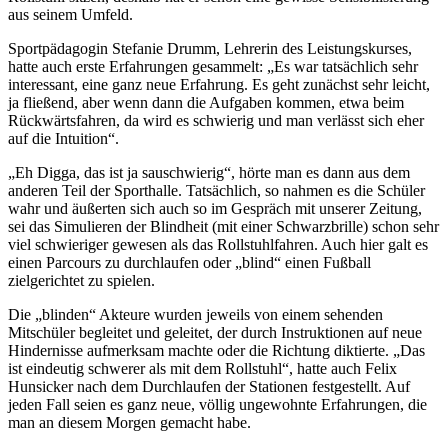
aus seinem Umfeld.
Sportpädagogin Stefanie Drumm, Lehrerin des Leistungskurses,
hatte auch erste Erfahrungen gesammelt: „Es war tatsächlich sehr
interessant, eine ganz neue Erfahrung. Es geht zunächst sehr leicht,
ja fließend, aber wenn dann die Aufgaben kommen, etwa beim
Rückwärtsfahren, da wird es schwierig und man verlässt sich eher
auf die Intuition“.
„Eh Digga, das ist ja sauschwierig“, hörte man es dann aus dem
anderen Teil der Sporthalle. Tatsächlich, so nahmen es die Schüler
wahr und äußerten sich auch so im Gespräch mit unserer Zeitung,
sei das Simulieren der Blindheit (mit einer Schwarzbrille) schon sehr
viel schwieriger gewesen als das Rollstuhlfahren. Auch hier galt es
einen Parcours zu durchlaufen oder „blind“ einen Fußball
zielgerichtet zu spielen.
Die „blinden“ Akteure wurden jeweils von einem sehenden
Mitschüler begleitet und geleitet, der durch Instruktionen auf neue
Hindernisse aufmerksam machte oder die Richtung diktierte. „Das
ist eindeutig schwerer als mit dem Rollstuhl“, hatte auch Felix
Hunsicker nach dem Durchlaufen der Stationen festgestellt. Auf
jeden Fall seien es ganz neue, völlig ungewohnte Erfahrungen, die
man an diesem Morgen gemacht habe.