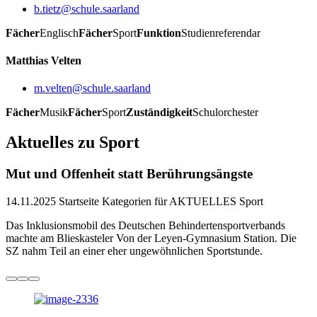
b.tietz@schule.saarland
Fächer
Englisch
Fächer
Sport
Funktion
Studienreferendar
Matthias Velten
m.velten@schule.saarland
Fächer
Musik
Fächer
Sport
Zuständigkeit
Schulorchester
Aktuelles zu Sport
Mut und Offenheit statt Berührungsängste
14.11.2025
Startseite Kategorien für AKTUELLES Sport
Das Inklusionsmobil des Deutschen Behindertensportverbands
machte am Blieskasteler Von der Leyen-Gymnasium Station. Die
SZ nahm Teil an einer eher ungewöhnlichen Sportstunde.