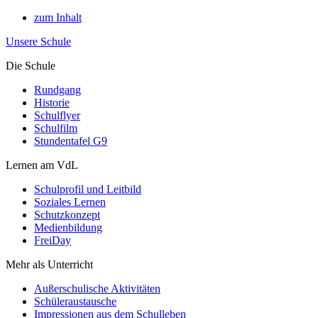
zum Inhalt
Unsere Schule
Die Schule
Rundgang
Historie
Schulflyer
Schulfilm
Stundentafel G9
Lernen am VdL
Schulprofil und Leitbild
Soziales Lernen
Schutzkonzept
Medienbildung
FreiDay
Mehr als Unterricht
Außerschulische Aktivitäten
Schüleraustausche
Impressionen aus dem Schulleben