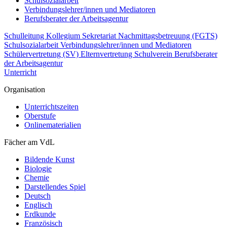
Schulsozialarbeit
Verbindungslehrer/innen und Mediatoren
Berufsberater der Arbeitsagentur
Schulleitung
Kollegium
Sekretariat
Nachmittagsbetreuung (FGTS)
Schulsozialarbeit
Verbindungslehrer/innen und Mediatoren
Schülervertretung (SV)
Elternvertretung
Schulverein
Berufsberater
der Arbeitsagentur
Unterricht
Organisation
Unterrichtszeiten
Oberstufe
Onlinematerialien
Fächer am VdL
Bildende Kunst
Biologie
Chemie
Darstellendes Spiel
Deutsch
Englisch
Erdkunde
Französisch