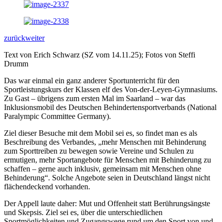
zurück
weiter
Text von Erich Schwarz (SZ vom 14.11.25); Fotos von Steffi
Drumm
Das war einmal ein ganz anderer Sportunterricht für den
Sportleistungskurs der Klassen elf des Von-der-Leyen-Gymnasiums.
Zu Gast – übrigens zum ersten Mal im Saarland – war das
Inklusionsmobil des Deutschen Behindertensportverbands (National
Paralympic Committee Germany).
Ziel dieser Besuche mit dem Mobil sei es, so findet man es als
Beschreibung des Verbandes, „mehr Menschen mit Behinderung
zum Sporttreiben zu bewegen sowie Vereine und Schulen zu
ermutigen, mehr Sportangebote für Menschen mit Behinderung zu
schaffen – gerne auch inklusiv, gemeinsam mit Menschen ohne
Behinderung“. Solche Angebote seien in Deutschland längst nicht
flächendeckend vorhanden.
Der Appell laute daher: Mut und Offenheit statt Berührungsängste
und Skepsis. Ziel sei es, über die unterschiedlichen
Sportmöglichkeiten und Zugangswege rund um den Sport von und