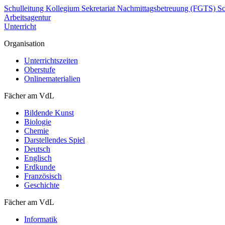
Schulleitung
Kollegium
Sekretariat
Nachmittagsbetreuung (FGTS)
Sc
Arbeitsagentur
Unterricht
Organisation
Unterrichtszeiten
Oberstufe
Onlinematerialien
Fächer am VdL
Bildende Kunst
Biologie
Chemie
Darstellendes Spiel
Deutsch
Englisch
Erdkunde
Französisch
Geschichte
Fächer am VdL
Informatik