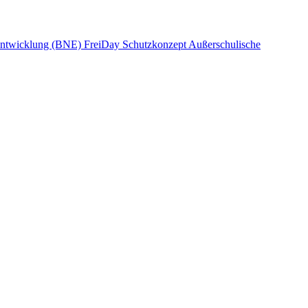
 Entwicklung (BNE)
FreiDay
Schutzkonzept
Außerschulische