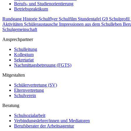
Berufs- und Studienorientierung
Betriebspraktikum
Rundgang
Historie
Schulflyer
Schulfilm
Stundentafel G9
Schulprofil
Aktivitäten
Schüleraustausche
Impressionen aus dem Schulleben
Beru
Schulgemeinschaft
Ansprechpartner
Schulleitung
Kollegium
Sekretariat
Nachmittagsbetreuung (FGTS)
Mitgestalten
Schülervertretung (SV)
Elternvertretung
Schulverein
Beratung
Schulsozialarbeit
Verbindungslehrer/innen und Mediatoren
Berufsberater der Arbeitsagentur