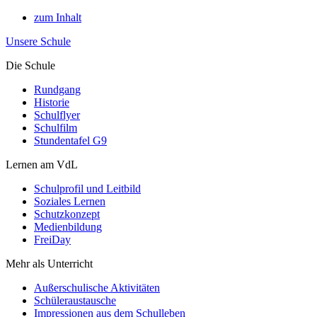
zum Inhalt
Unsere Schule
Die Schule
Rundgang
Historie
Schulflyer
Schulfilm
Stundentafel G9
Lernen am VdL
Schulprofil und Leitbild
Soziales Lernen
Schutzkonzept
Medienbildung
FreiDay
Mehr als Unterricht
Außerschulische Aktivitäten
Schüleraustausche
Impressionen aus dem Schulleben