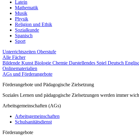
Latein
Mathematik
Musik
Physik
Religion und Ethik
Sozialkunde
Spanisch
Sport
Unterrichtszeiten
Oberstufe
Alle Fächer
Bildende Kunst
Biologie
Chemie
Darstellendes Spiel
Deutsch
Englis
Onlinematerialien
AGs und Förderangebote
Förderangebote und Pädagogische Zielsetzung
Soziales Lernen und pädagogische Zielsetzungen werden immer wichti
Arbeitsgemeinschaften (AGs)
Arbeitsgemeinschaften
Schulsanitätsdienst
Förderangebote