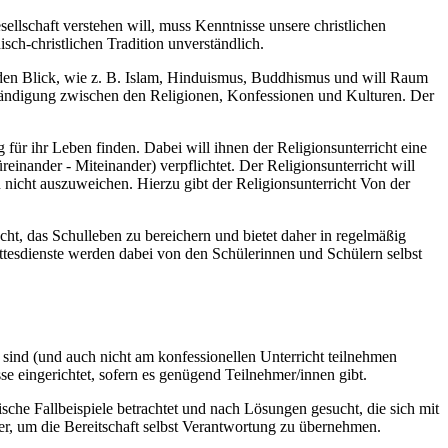
llschaft verstehen will, muss Kenntnisse unsere christlichen
ch-christlichen Tradition unverständlich.
n den Blick, wie z. B. Islam, Hinduismus, Buddhismus und will Raum
ständigung zwischen den Religionen, Konfessionen und Kulturen. Der
 für ihr Leben finden. Dabei will ihnen der Religionsunterricht eine
inander - Miteinander) verpflichtet. Der Religionsunterricht will
nicht auszuweichen. Hierzu gibt der Religionsunterricht Von der
t, das Schulleben zu bereichern und bietet daher in regelmäßig
ttesdienste werden dabei von den Schülerinnen und Schülern selbst
ch sind (und auch nicht am konfessionellen Unterricht teilnehmen
se eingerichtet, sofern es genügend Teilnehmer/innen gibt.
ische Fallbeispiele betrachtet und nach Lösungen gesucht, die sich mit
r, um die Bereitschaft selbst Verantwortung zu übernehmen.