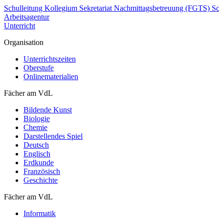
Schulleitung
Kollegium
Sekretariat
Nachmittagsbetreuung (FGTS)
Sc
Arbeitsagentur
Unterricht
Organisation
Unterrichtszeiten
Oberstufe
Onlinematerialien
Fächer am VdL
Bildende Kunst
Biologie
Chemie
Darstellendes Spiel
Deutsch
Englisch
Erdkunde
Französisch
Geschichte
Fächer am VdL
Informatik