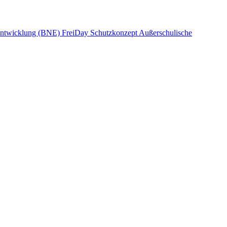
 Entwicklung (BNE)
FreiDay
Schutzkonzept
Außerschulische