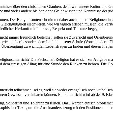
nisse über den christlichen Glauben, denn wer unsere Kultur und Gese
e und vieles andere bleiben ohne Grundwissen und Kenntnisse der jüdis
igionen. Der Religionsunterricht nimmt daher auch andere Religionen i
 Gleichgültigkeit erschweren, wie wir täglich erleben müssen, die Ver
hiedlicher Herkunft mit Interesse, Respekt und Toleranz begegnen.
nicht immer freundlich begegnet, sollen sie Zuversicht und Orientierung
richt daher besonders dem Leitbild unserer Schule (Voneinander – Füre
e Überzeugung zu wichtigen Lebensfragen zu finden und diesen Fragen 
onsunterricht? Die Fachschaft Religion hat es sich zur Aufgabe mach
d dem stressigen Alltag für eine Stunde den Rücken zu kehren. Die Go
unterricht teilnehmen, sei es, weil sie weder evangelisch noch katholis
 ihrem Gewissen vereinbaren können. Ethikunterricht wird ab der 9. Klas
ng, Solidarität und Toleranz zu leisten. Dazu werden ethisch problemat
sophischer Texte, um die Auseinandersetzung mit den Positionen andere