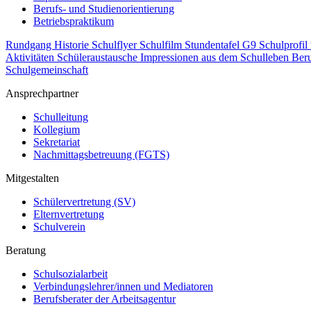
Berufs- und Studienorientierung
Betriebspraktikum
Rundgang
Historie
Schulflyer
Schulfilm
Stundentafel G9
Schulprofil
Aktivitäten
Schüleraustausche
Impressionen aus dem Schulleben
Beru
Schulgemeinschaft
Ansprechpartner
Schulleitung
Kollegium
Sekretariat
Nachmittagsbetreuung (FGTS)
Mitgestalten
Schülervertretung (SV)
Elternvertretung
Schulverein
Beratung
Schulsozialarbeit
Verbindungslehrer/innen und Mediatoren
Berufsberater der Arbeitsagentur