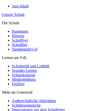
zum Inhalt
Unsere Schule
Die Schule
Rundgang
Historie
Schulflyer
Schulfilm
Stundentafel G9
Lernen am VdL
Schulprofil und Leitbild
Soziales Lernen
Schutzkonzept
Medienbildung
FreiDay
Mehr als Unterricht
Außerschulische Aktivitäten
Schüleraustausche
Impressionen aus dem Schulleben