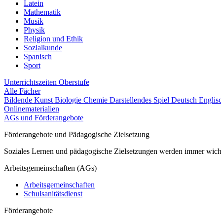
Latein
Mathematik
Musik
Physik
Religion und Ethik
Sozialkunde
Spanisch
Sport
Unterrichtszeiten
Oberstufe
Alle Fächer
Bildende Kunst
Biologie
Chemie
Darstellendes Spiel
Deutsch
Englis
Onlinematerialien
AGs und Förderangebote
Förderangebote und Pädagogische Zielsetzung
Soziales Lernen und pädagogische Zielsetzungen werden immer wichti
Arbeitsgemeinschaften (AGs)
Arbeitsgemeinschaften
Schulsanitätsdienst
Förderangebote