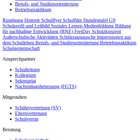
Berufs- und Studienorientierung
Betriebspraktikum
Rundgang
Historie
Schulflyer
Schulfilm
Stundentafel G9
Schulprofil und Leitbild
Soziales Lernen
Medienbildung
Bildung
für nachhaltige Entwicklung (BNE)
FreiDay
Schutzkonzept
Außerschulische Aktivitäten
Schüleraustausche
Impressionen aus
dem Schulleben
Berufs- und Studienorientierung
Betriebspraktikum
Schulgemeinschaft
Ansprechpartner
Schulleitung
Kollegium
Sekretariat
Nachmittagsbetreuung (FGTS)
Mitgestalten
Schülervertretung (SV)
Elternvertretung
Schulverein
Beratung