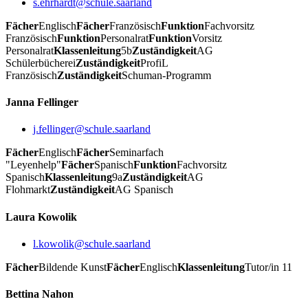
s.ehrhardt@schule.saarland
Fächer
Englisch
Fächer
Französisch
Funktion
Fachvorsitz
Französisch
Funktion
Personalrat
Funktion
Vorsitz
Personalrat
Klassenleitung
5b
Zuständigkeit
AG
Schülerbücherei
Zuständigkeit
ProfiL
Französisch
Zuständigkeit
Schuman-Programm
Janna Fellinger
j.fellinger@schule.saarland
Fächer
Englisch
Fächer
Seminarfach
"Leyenhelp"
Fächer
Spanisch
Funktion
Fachvorsitz
Spanisch
Klassenleitung
9a
Zuständigkeit
AG
Flohmarkt
Zuständigkeit
AG Spanisch
Laura Kowolik
l.kowolik@schule.saarland
Fächer
Bildende Kunst
Fächer
Englisch
Klassenleitung
Tutor/in 11
Bettina Nahon