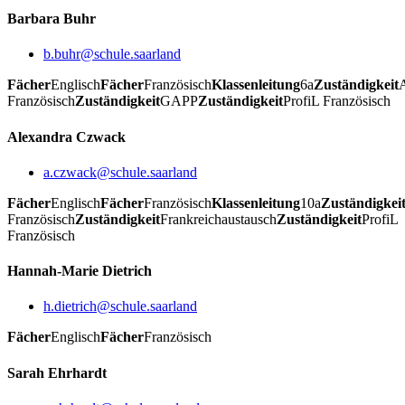
Barbara Buhr
b.buhr@schule.saarland
Fächer
Englisch
Fächer
Französisch
Klassenleitung
6a
Zuständigkeit
Französisch
Zuständigkeit
GAPP
Zuständigkeit
ProfiL Französisch
Alexandra Czwack
a.czwack@schule.saarland
Fächer
Englisch
Fächer
Französisch
Klassenleitung
10a
Zuständigkei
Französisch
Zuständigkeit
Frankreichaustausch
Zuständigkeit
ProfiL
Französisch
Hannah-Marie Dietrich
h.dietrich@schule.saarland
Fächer
Englisch
Fächer
Französisch
Sarah Ehrhardt