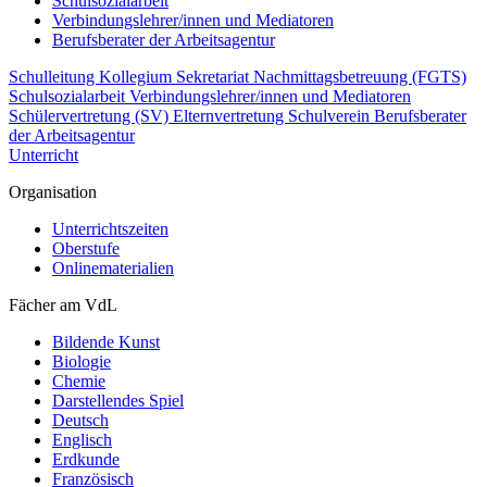
Schulsozialarbeit
Verbindungslehrer/innen und Mediatoren
Berufsberater der Arbeitsagentur
Schulleitung
Kollegium
Sekretariat
Nachmittagsbetreuung (FGTS)
Schulsozialarbeit
Verbindungslehrer/innen und Mediatoren
Schülervertretung (SV)
Elternvertretung
Schulverein
Berufsberater
der Arbeitsagentur
Unterricht
Organisation
Unterrichtszeiten
Oberstufe
Onlinematerialien
Fächer am VdL
Bildende Kunst
Biologie
Chemie
Darstellendes Spiel
Deutsch
Englisch
Erdkunde
Französisch