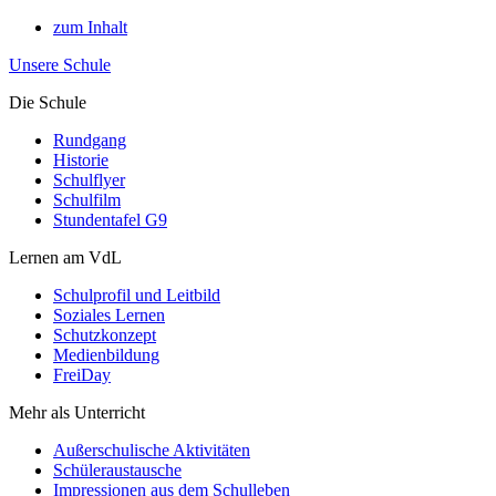
zum Inhalt
Unsere Schule
Die Schule
Rundgang
Historie
Schulflyer
Schulfilm
Stundentafel G9
Lernen am VdL
Schulprofil und Leitbild
Soziales Lernen
Schutzkonzept
Medienbildung
FreiDay
Mehr als Unterricht
Außerschulische Aktivitäten
Schüleraustausche
Impressionen aus dem Schulleben