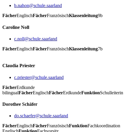
b.nahon@schule.saarland
Fächer
Englisch
Fächer
Französisch
Klassenleitung
9b
Caroline Noll
c.noll@schule.saarland
Fächer
Englisch
Fächer
Französisch
Klassenleitung
7b
Claudia Priester
c.priester@schule.saarland
Fächer
Erdkunde
bilingual
Fächer
Englisch
Fächer
Erdkunde
Funktion
Schulleiterin
Dorothee Schäfer
do.schaefer@schule.saarland
Fächer
Englisch
Fächer
Französisch
Funktion
Fachkoordination
Englisch
Funktion
Fachvorsitz