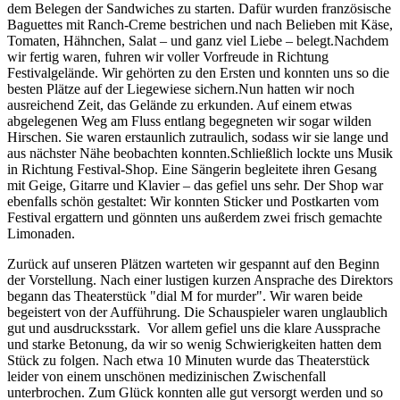
dem Belegen der Sandwiches zu starten. Dafür wurden französische
Baguettes mit Ranch-Creme bestrichen und nach Belieben mit Käse,
Tomaten, Hähnchen, Salat – und ganz viel Liebe – belegt.Nachdem
wir fertig waren, fuhren wir voller Vorfreude in Richtung
Festivalgelände. Wir gehörten zu den Ersten und konnten uns so die
besten Plätze auf der Liegewiese sichern.Nun hatten wir noch
ausreichend Zeit, das Gelände zu erkunden. Auf einem etwas
abgelegenen Weg am Fluss entlang begegneten wir sogar wilden
Hirschen. Sie waren erstaunlich zutraulich, sodass wir sie lange und
aus nächster Nähe beobachten konnten.Schließlich lockte uns Musik
in Richtung Festival-Shop. Eine Sängerin begleitete ihren Gesang
mit Geige, Gitarre und Klavier – das gefiel uns sehr. Der Shop war
ebenfalls schön gestaltet: Wir konnten Sticker und Postkarten vom
Festival ergattern und gönnten uns außerdem zwei frisch gemachte
Limonaden.
Zurück auf unseren Plätzen warteten wir gespannt auf den Beginn
der Vorstellung. Nach einer lustigen kurzen Ansprache des Direktors
begann das Theaterstück "dial M for murder". Wir waren beide
begeistert von der Aufführung. Die Schauspieler waren unglaublich
gut und ausdrucksstark. Vor allem gefiel uns die klare Aussprache
und starke Betonung, da wir so wenig Schwierigkeiten hatten dem
Stück zu folgen. Nach etwa 10 Minuten wurde das Theaterstück
leider von einem unschönen medizinischen Zwischenfall
unterbrochen. Zum Glück konnten alle gut versorgt werden und so