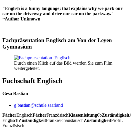
"English is a funny language; that explains why we park our
car on the driveway and drive our car on the parkway."
~Author Unknown
Fachpräsentation Englisch am Von der Leyen-
Gymnasium
Durch einen Klick auf das Bild werden Sie zum Film
weitergeleitet.
Fachschaft Englisch
Gesa Bastian
g.bastian@schule.saarland
Fächer
Englisch
Fächer
Französisch
Klassenleitung
6b
Zuständigkeit
Englisch
Zuständigkeit
Frankreichaustausch
Zuständigkeit
ProfiL
Französisch