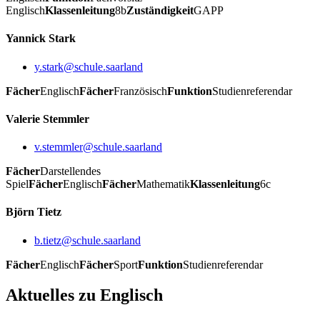
Englisch
Klassenleitung
8b
Zuständigkeit
GAPP
Yannick Stark
y.stark@schule.saarland
Fächer
Englisch
Fächer
Französisch
Funktion
Studienreferendar
Valerie Stemmler
v.stemmler@schule.saarland
Fächer
Darstellendes
Spiel
Fächer
Englisch
Fächer
Mathematik
Klassenleitung
6c
Björn Tietz
b.tietz@schule.saarland
Fächer
Englisch
Fächer
Sport
Funktion
Studienreferendar
Aktuelles zu Englisch