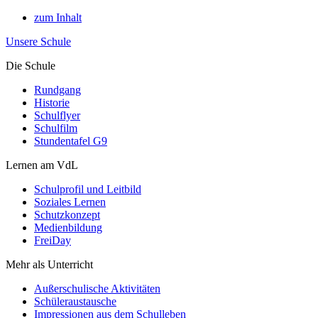
zum Inhalt
Unsere Schule
Die Schule
Rundgang
Historie
Schulflyer
Schulfilm
Stundentafel G9
Lernen am VdL
Schulprofil und Leitbild
Soziales Lernen
Schutzkonzept
Medienbildung
FreiDay
Mehr als Unterricht
Außerschulische Aktivitäten
Schüleraustausche
Impressionen aus dem Schulleben