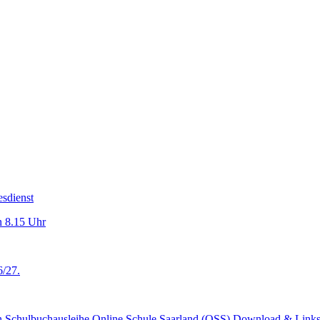
sdienst
n 8.15 Uhr
6/27.
n
Schulbuchausleihe
Online Schule Saarland (OSS)
Download & Link