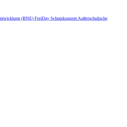
 Entwicklung (BNE)
FreiDay
Schutzkonzept
Außerschulische