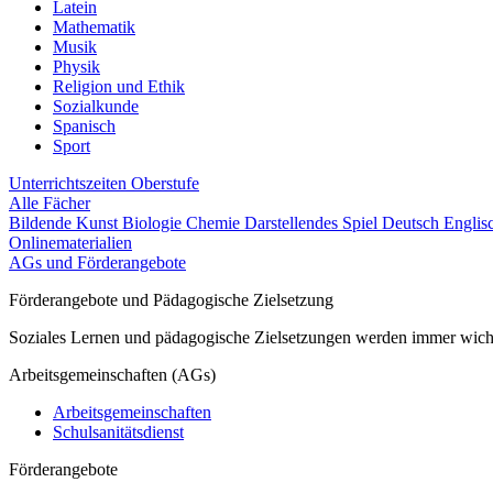
Latein
Mathematik
Musik
Physik
Religion und Ethik
Sozialkunde
Spanisch
Sport
Unterrichtszeiten
Oberstufe
Alle Fächer
Bildende Kunst
Biologie
Chemie
Darstellendes Spiel
Deutsch
Englis
Onlinematerialien
AGs und Förderangebote
Förderangebote und Pädagogische Zielsetzung
Soziales Lernen und pädagogische Zielsetzungen werden immer wichti
Arbeitsgemeinschaften (AGs)
Arbeitsgemeinschaften
Schulsanitätsdienst
Förderangebote