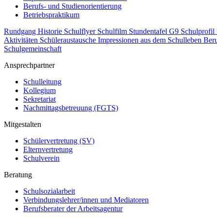
Berufs- und Studienorientierung
Betriebspraktikum
Rundgang
Historie
Schulflyer
Schulfilm
Stundentafel G9
Schulprofil
Aktivitäten
Schüleraustausche
Impressionen aus dem Schulleben
Beru
Schulgemeinschaft
Ansprechpartner
Schulleitung
Kollegium
Sekretariat
Nachmittagsbetreuung (FGTS)
Mitgestalten
Schülervertretung (SV)
Elternvertretung
Schulverein
Beratung
Schulsozialarbeit
Verbindungslehrer/innen und Mediatoren
Berufsberater der Arbeitsagentur