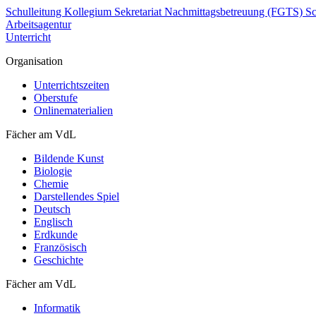
Schulleitung
Kollegium
Sekretariat
Nachmittagsbetreuung (FGTS)
Sc
Arbeitsagentur
Unterricht
Organisation
Unterrichtszeiten
Oberstufe
Onlinematerialien
Fächer am VdL
Bildende Kunst
Biologie
Chemie
Darstellendes Spiel
Deutsch
Englisch
Erdkunde
Französisch
Geschichte
Fächer am VdL
Informatik