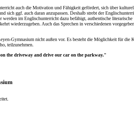
icht auch die Motivation und Fähigkeit gefördert, sich über kulturell
 und sich ggf. auch daran anzupassen. Deshalb strebt der Englischunt
werden im Englischunterricht dazu befähigt, authentische literarische 
ehrt wiederzugeben. Auch das Sprechen in verschiedenen vorgegebenen 
eyen-Gymnasium nicht außen vor. Es besteht die Möglichkeit für die
aho, teilzunehmen.
r on the driveway and drive our car on the parkway."
asium
itet.