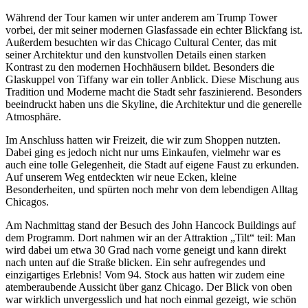
Während der Tour kamen wir unter anderem am Trump Tower
vorbei, der mit seiner modernen Glasfassade ein echter Blickfang ist.
Außerdem besuchten wir das Chicago Cultural Center, das mit
seiner Architektur und den kunstvollen Details einen starken
Kontrast zu den modernen Hochhäusern bildet. Besonders die
Glaskuppel von Tiffany war ein toller Anblick. Diese Mischung aus
Tradition und Moderne macht die Stadt sehr faszinierend. Besonders
beeindruckt haben uns die Skyline, die Architektur und die generelle
Atmosphäre.
Im Anschluss hatten wir Freizeit, die wir zum Shoppen nutzten.
Dabei ging es jedoch nicht nur ums Einkaufen, vielmehr war es
auch eine tolle Gelegenheit, die Stadt auf eigene Faust zu erkunden.
Auf unserem Weg entdeckten wir neue Ecken, kleine
Besonderheiten, und spürten noch mehr von dem lebendigen Alltag
Chicagos.
Am Nachmittag stand der Besuch des John Hancock Buildings auf
dem Programm. Dort nahmen wir an der Attraktion „Tilt“ teil: Man
wird dabei um etwa 30 Grad nach vorne geneigt und kann direkt
nach unten auf die Straße blicken. Ein sehr aufregendes und
einzigartiges Erlebnis! Vom 94. Stock aus hatten wir zudem eine
atemberaubende Aussicht über ganz Chicago. Der Blick von oben
war wirklich unvergesslich und hat noch einmal gezeigt, wie schön