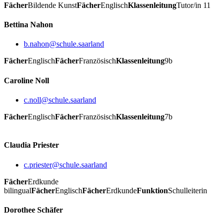
Fächer
Bildende Kunst
Fächer
Englisch
Klassenleitung
Tutor/in 11
Bettina Nahon
b.nahon@schule.saarland
Fächer
Englisch
Fächer
Französisch
Klassenleitung
9b
Caroline Noll
c.noll@schule.saarland
Fächer
Englisch
Fächer
Französisch
Klassenleitung
7b
Claudia Priester
c.priester@schule.saarland
Fächer
Erdkunde
bilingual
Fächer
Englisch
Fächer
Erdkunde
Funktion
Schulleiterin
Dorothee Schäfer