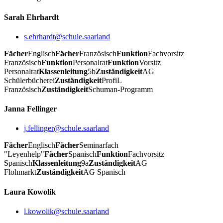
Sarah Ehrhardt
s.ehrhardt@schule.saarland
Fächer
Englisch
Fächer
Französisch
Funktion
Fachvorsitz
Französisch
Funktion
Personalrat
Funktion
Vorsitz
Personalrat
Klassenleitung
5b
Zuständigkeit
AG
Schülerbücherei
Zuständigkeit
ProfiL
Französisch
Zuständigkeit
Schuman-Programm
Janna Fellinger
j.fellinger@schule.saarland
Fächer
Englisch
Fächer
Seminarfach
"Leyenhelp"
Fächer
Spanisch
Funktion
Fachvorsitz
Spanisch
Klassenleitung
9a
Zuständigkeit
AG
Flohmarkt
Zuständigkeit
AG Spanisch
Laura Kowolik
l.kowolik@schule.saarland