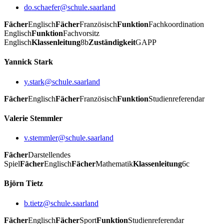
do.schaefer@schule.saarland
Fächer
Englisch
Fächer
Französisch
Funktion
Fachkoordination
Englisch
Funktion
Fachvorsitz
Englisch
Klassenleitung
8b
Zuständigkeit
GAPP
Yannick Stark
y.stark@schule.saarland
Fächer
Englisch
Fächer
Französisch
Funktion
Studienreferendar
Valerie Stemmler
v.stemmler@schule.saarland
Fächer
Darstellendes
Spiel
Fächer
Englisch
Fächer
Mathematik
Klassenleitung
6c
Björn Tietz
b.tietz@schule.saarland
Fächer
Englisch
Fächer
Sport
Funktion
Studienreferendar