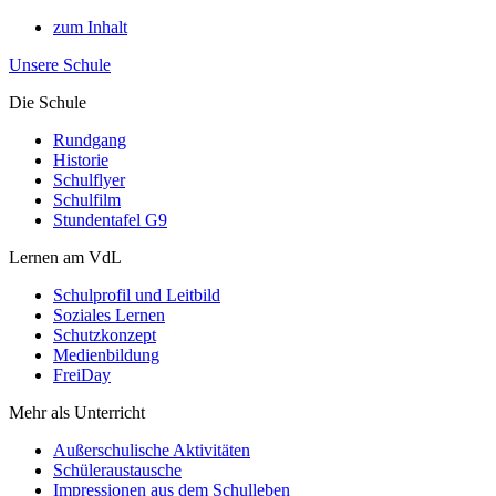
zum Inhalt
Unsere Schule
Die Schule
Rundgang
Historie
Schulflyer
Schulfilm
Stundentafel G9
Lernen am VdL
Schulprofil und Leitbild
Soziales Lernen
Schutzkonzept
Medienbildung
FreiDay
Mehr als Unterricht
Außerschulische Aktivitäten
Schüleraustausche
Impressionen aus dem Schulleben