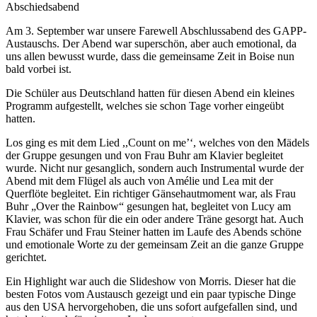
Abschiedsabend
Am 3. September war unsere Farewell Abschlussabend des GAPP-
Austauschs. Der Abend war superschön, aber auch emotional, da
uns allen bewusst wurde, dass die gemeinsame Zeit in Boise nun
bald vorbei ist.
Die Schüler aus Deutschland hatten für diesen Abend ein kleines
Programm aufgestellt, welches sie schon Tage vorher eingeübt
hatten.
Los ging es mit dem Lied ,,Count on me’‘, welches von den Mädels
der Gruppe gesungen und von Frau Buhr am Klavier begleitet
wurde. Nicht nur gesanglich, sondern auch Instrumental wurde der
Abend mit dem Flügel als auch von Amélie und Lea mit der
Querflöte begleitet. Ein richtiger Gänsehautmoment war, als Frau
Buhr „Over the Rainbow“ gesungen hat, begleitet von Lucy am
Klavier, was schon für die ein oder andere Träne gesorgt hat. Auch
Frau Schäfer und Frau Steiner hatten im Laufe des Abends schöne
und emotionale Worte zu der gemeinsam Zeit an die ganze Gruppe
gerichtet.
Ein Highlight war auch die Slideshow von Morris. Dieser hat die
besten Fotos vom Austausch gezeigt und ein paar typische Dinge
aus den USA hervorgehoben, die uns sofort aufgefallen sind, und