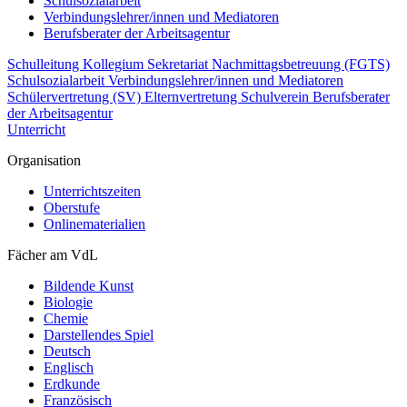
Schulsozialarbeit
Verbindungslehrer/innen und Mediatoren
Berufsberater der Arbeitsagentur
Schulleitung
Kollegium
Sekretariat
Nachmittagsbetreuung (FGTS)
Schulsozialarbeit
Verbindungslehrer/innen und Mediatoren
Schülervertretung (SV)
Elternvertretung
Schulverein
Berufsberater
der Arbeitsagentur
Unterricht
Organisation
Unterrichtszeiten
Oberstufe
Onlinematerialien
Fächer am VdL
Bildende Kunst
Biologie
Chemie
Darstellendes Spiel
Deutsch
Englisch
Erdkunde
Französisch