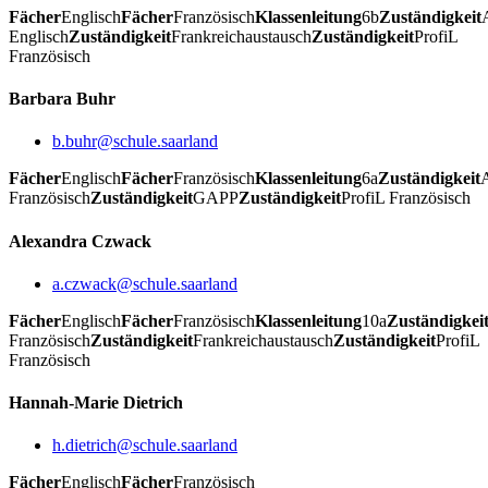
Fächer
Englisch
Fächer
Französisch
Klassenleitung
6b
Zuständigkeit
Englisch
Zuständigkeit
Frankreichaustausch
Zuständigkeit
ProfiL
Französisch
Barbara Buhr
b.buhr@schule.saarland
Fächer
Englisch
Fächer
Französisch
Klassenleitung
6a
Zuständigkeit
Französisch
Zuständigkeit
GAPP
Zuständigkeit
ProfiL Französisch
Alexandra Czwack
a.czwack@schule.saarland
Fächer
Englisch
Fächer
Französisch
Klassenleitung
10a
Zuständigkei
Französisch
Zuständigkeit
Frankreichaustausch
Zuständigkeit
ProfiL
Französisch
Hannah-Marie Dietrich
h.dietrich@schule.saarland
Fächer
Englisch
Fächer
Französisch