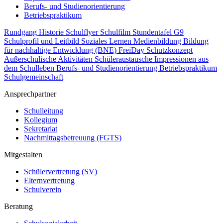
Berufs- und Studienorientierung
Betriebspraktikum
Rundgang
Historie
Schulflyer
Schulfilm
Stundentafel G9
Schulprofil und Leitbild
Soziales Lernen
Medienbildung
Bildung
für nachhaltige Entwicklung (BNE)
FreiDay
Schutzkonzept
Außerschulische Aktivitäten
Schüleraustausche
Impressionen aus
dem Schulleben
Berufs- und Studienorientierung
Betriebspraktikum
Schulgemeinschaft
Ansprechpartner
Schulleitung
Kollegium
Sekretariat
Nachmittagsbetreuung (FGTS)
Mitgestalten
Schülervertretung (SV)
Elternvertretung
Schulverein
Beratung