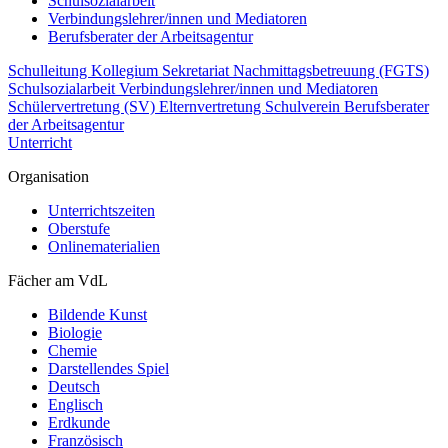
Schulsozialarbeit
Verbindungslehrer/innen und Mediatoren
Berufsberater der Arbeitsagentur
Schulleitung
Kollegium
Sekretariat
Nachmittagsbetreuung (FGTS)
Schulsozialarbeit
Verbindungslehrer/innen und Mediatoren
Schülervertretung (SV)
Elternvertretung
Schulverein
Berufsberater
der Arbeitsagentur
Unterricht
Organisation
Unterrichtszeiten
Oberstufe
Onlinematerialien
Fächer am VdL
Bildende Kunst
Biologie
Chemie
Darstellendes Spiel
Deutsch
Englisch
Erdkunde
Französisch