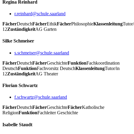
Regina Reinhard
r.reinhard@schule.saarland
Fächer
Deutsch
Fächer
Ethik
Fächer
Philosophie
Klassenleitung
Tutor/
12
Zuständigkeit
AG Garten
Silke Schmeiser
s.schmeiser@schule.saarland
Fächer
Deutsch
Fächer
Geschichte
Funktion
Fachkoordination
Deutsch
Funktion
Fachvorsitz Deutsch
Klassenleitung
Tutor/in
12
Zuständigkeit
AG Theater
Florian Schwartz
f.schwartz@schule.saarland
Fächer
Deutsch
Fächer
Geschichte
Fächer
Katholische
Religion
Funktion
Fachleiter Geschichte
Isabelle Staudt