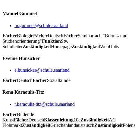
Manuel Gummel
m.gummel@schule.saarland
Fächer
Biologie
Fächer
Deutsch
Fächer
Seminarfach "Berufs- und
Studienorientierung"
Funktion
Stv.
Schulleiter
Zuständigkeit
Homepage
Zuständigkeit
WebUntis
Eveline Hunsicker
e.hunsicker@schule.saarland
Fächer
Deutsch
Fächer
Sozialkunde
Rena Karaoulis-Titz
r.karaoulis-titz@schule.saarland
Fächer
Bildende
Kunst
Fächer
Deutsch
Klassenleitung
10c
Zuständigkeit
AG
Flohmarkt
Zuständigkeit
Griechenlandaustausch
Zuständigkeit
Polen