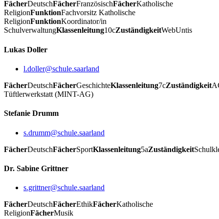
Fächer
Deutsch
Fächer
Französisch
Fächer
Katholische
Religion
Funktion
Fachvorsitz Katholische
Religion
Funktion
Koordinator/in
Schulverwaltung
Klassenleitung
10c
Zuständigkeit
WebUntis
Lukas Doller
l.doller@schule.saarland
Fächer
Deutsch
Fächer
Geschichte
Klassenleitung
7c
Zuständigkeit
A
Tüftlerwerkstatt (MINT-AG)
Stefanie Drumm
s.drumm@schule.saarland
Fächer
Deutsch
Fächer
Sport
Klassenleitung
5a
Zuständigkeit
Schulkl
Dr. Sabine Grittner
s.grittner@schule.saarland
Fächer
Deutsch
Fächer
Ethik
Fächer
Katholische
Religion
Fächer
Musik