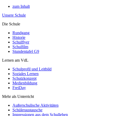
zum Inhalt
Unsere Schule
Die Schule
Rundgang
Historie
Schulflyer
Schulfilm
Stundentafel G9
Lernen am VdL
Schulprofil und Leitbild
Soziales Lernen
Schutzkonzept
Medienbildung
FreiDay
Mehr als Unterricht
Außerschulische Aktivitäten
Schüleraustausche
Impressionen aus dem Schulleben