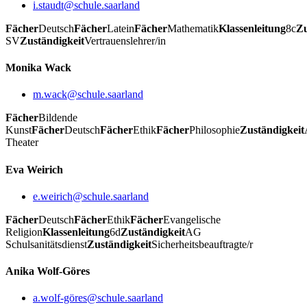
i.staudt@schule.saarland
Fächer
Deutsch
Fächer
Latein
Fächer
Mathematik
Klassenleitung
8c
Zu
SV
Zuständigkeit
Vertrauenslehrer/in
Monika Wack
m.wack@schule.saarland
Fächer
Bildende
Kunst
Fächer
Deutsch
Fächer
Ethik
Fächer
Philosophie
Zuständigkeit
Theater
Eva Weirich
e.weirich@schule.saarland
Fächer
Deutsch
Fächer
Ethik
Fächer
Evangelische
Religion
Klassenleitung
6d
Zuständigkeit
AG
Schulsanitätsdienst
Zuständigkeit
Sicherheitsbeauftragte/r
Anika Wolf-Göres
a.wolf-göres@schule.saarland