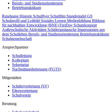
Berufs- und Studienorientierung
Betriebspraktikum
Rundgang
Historie
Schulflyer
Schulfilm
Stundentafel G9
Schulprofil und Leitbild
Soziales Lernen
Medienbildung
Bildung
für nachhaltige Entwicklung (BNE)
FreiDay
Schutzkonzept
Außerschulische Aktivitäten
Schüleraustausche
Impressionen aus
dem Schulleben
Berufs- und Studienorientierung
Betriebspraktikum
Schulgemeinschaft
Ansprechpartner
Schulleitung
Kollegium
Sekretariat
Nachmittagsbetreuung (FGTS)
Mitgestalten
Schülervertretung (SV)
Elternvertretung
Schulverein
Beratung