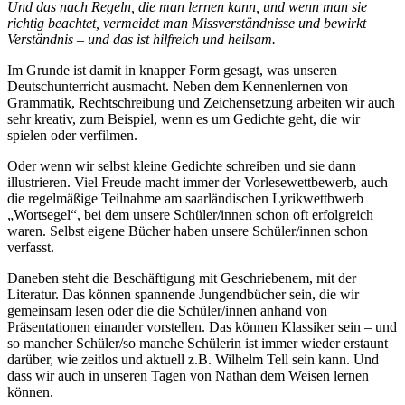
Und das nach Regeln, die man lernen kann, und wenn man sie
richtig beachtet, vermeidet man Missverständnisse und bewirkt
Verständnis – und das ist hilfreich und heilsam.
Im Grunde ist damit in knapper Form gesagt, was unseren
Deutschunterricht ausmacht. Neben dem Kennenlernen von
Grammatik, Rechtschreibung und Zeichensetzung arbeiten wir auch
sehr kreativ, zum Beispiel, wenn es um Gedichte geht, die wir
spielen oder verfilmen.
Oder wenn wir selbst kleine Gedichte schreiben und sie dann
illustrieren. Viel Freude macht immer der Vorlesewettbewerb, auch
die regelmäßige Teilnahme am saarländischen Lyrikwettbwerb
„Wortsegel“, bei dem unsere Schüler/innen schon oft erfolgreich
waren. Selbst eigene Bücher haben unsere Schüler/innen schon
verfasst.
Daneben steht die Beschäftigung mit Geschriebenem, mit der
Literatur. Das können spannende Jungendbücher sein, die wir
gemeinsam lesen oder die die Schüler/innen anhand von
Präsentationen einander vorstellen. Das können Klassiker sein – und
so mancher Schüler/so manche Schülerin ist immer wieder erstaunt
darüber, wie zeitlos und aktuell z.B. Wilhelm Tell sein kann. Und
dass wir auch in unseren Tagen von Nathan dem Weisen lernen
können.