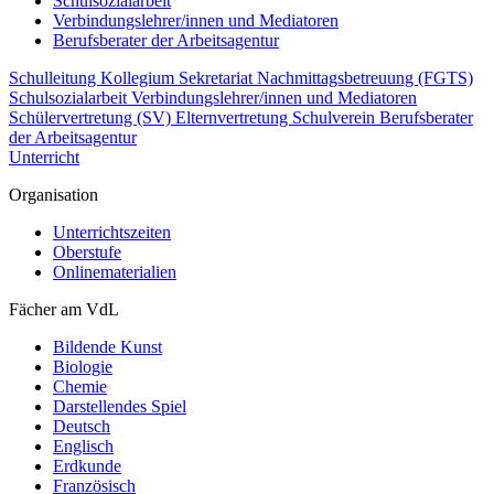
Schulsozialarbeit
Verbindungslehrer/innen und Mediatoren
Berufsberater der Arbeitsagentur
Schulleitung
Kollegium
Sekretariat
Nachmittagsbetreuung (FGTS)
Schulsozialarbeit
Verbindungslehrer/innen und Mediatoren
Schülervertretung (SV)
Elternvertretung
Schulverein
Berufsberater
der Arbeitsagentur
Unterricht
Organisation
Unterrichtszeiten
Oberstufe
Onlinematerialien
Fächer am VdL
Bildende Kunst
Biologie
Chemie
Darstellendes Spiel
Deutsch
Englisch
Erdkunde
Französisch