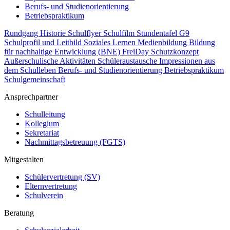
Berufs- und Studienorientierung
Betriebspraktikum
Rundgang
Historie
Schulflyer
Schulfilm
Stundentafel G9
Schulprofil und Leitbild
Soziales Lernen
Medienbildung
Bildung
für nachhaltige Entwicklung (BNE)
FreiDay
Schutzkonzept
Außerschulische Aktivitäten
Schüleraustausche
Impressionen aus
dem Schulleben
Berufs- und Studienorientierung
Betriebspraktikum
Schulgemeinschaft
Ansprechpartner
Schulleitung
Kollegium
Sekretariat
Nachmittagsbetreuung (FGTS)
Mitgestalten
Schülervertretung (SV)
Elternvertretung
Schulverein
Beratung