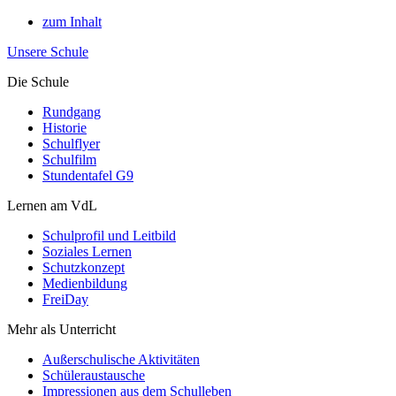
zum Inhalt
Unsere Schule
Die Schule
Rundgang
Historie
Schulflyer
Schulfilm
Stundentafel G9
Lernen am VdL
Schulprofil und Leitbild
Soziales Lernen
Schutzkonzept
Medienbildung
FreiDay
Mehr als Unterricht
Außerschulische Aktivitäten
Schüleraustausche
Impressionen aus dem Schulleben