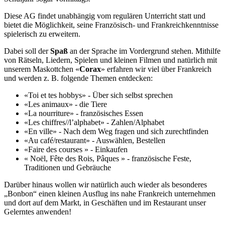
Diese AG findet unabhängig vom regulären Unterricht statt und
bietet die Möglichkeit, seine Französisch- und Frankreichkenntnisse
spielerisch zu erweitern.
Dabei soll der
Spaß
an der Sprache im Vordergrund stehen. Mithilfe
von Rätseln, Liedern, Spielen und kleinen Filmen und natürlich mit
unserem Maskottchen «
Corax
» erfahren wir viel über Frankreich
und werden z. B. folgende Themen entdecken:
«Toi et tes hobbys» - Über sich selbst sprechen
«Les animaux» - die Tiere
«La nourriture» - französisches Essen
«Les chiffres//l’alphabet» - Zahlen/Alphabet
«En ville» - Nach dem Weg fragen und sich zurechtfinden
«Au café/restaurant» - Auswählen, Bestellen
«Faire des courses » - Einkaufen
« Noël, Fête des Rois, Pâques » - französische Feste,
Traditionen und Gebräuche
Darüber hinaus wollen wir natürlich auch wieder als besonderes
„Bonbon“ einen kleinen Ausflug ins nahe Frankreich unternehmen
und dort auf dem Markt, in Geschäften und im Restaurant unser
Gelerntes anwenden!