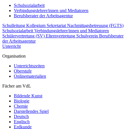
Schulsozialarbeit
Verbindungslehrer/innen und Mediatoren
Berufsberater der Arbeitsagentur
Schulleitung
Kollegium
Sekretariat
Nachmittagsbetreuung (FGTS)
Schulsozialarbeit
Verbindungslehrer/innen und Mediatoren
Schülervertretung (SV)
Elternvertretung
Schulverein
Berufsberater
der Arbeitsagentur
Unterricht
Organisation
Unterrichtszeiten
Oberstufe
Onlinematerialien
Fächer am VdL
Bildende Kunst
Biologie
Chemie
Darstellendes Spiel
Deutsch
Englisch
Erdkunde