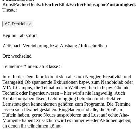
Kunst
Fächer
Deutsch
Fächer
Ethik
Fächer
Philosophie
Zuständigkeit
Theater
AG Denkfabrik
Beginn: ab sofort
Zeit: nach Vereinbarung bzw. Aushang / Infoschreiben
Ort: wechselnd
Teilnehmer*innen: ab Klasse 5
Info: In der Denkfabrik dreht sich alles um Neugier, Kreativität und
Teamgeist! Ob spannende Exkursionen bspw. zum Nanobiolab oder
MINT-Campus, die Teilnahme an Wettbewerben in bspw. Chemie,
Technik oder Ingenieurwesen – hier wird's nie langweilig. Auch
Knobelaufgaben lösen, Gehirnjogging betreiben und effektive
Lernstrategien kennenlernen gehören zum Programm. Die Termine
lassen sich flexibel gestalten. Eingeladen sind alle, die Spaß am
Tüfteln haben, gerne Neues ausprobieren und Lust auf echte Aha-
Momente haben! Zusätzlich wird es immer wieder Aktionen geben,
an denen ihr teilnehmen könnt.