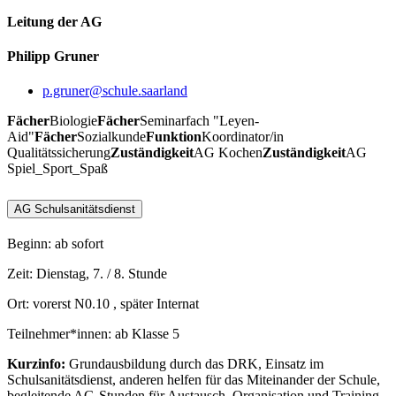
Leitung der AG
Philipp Gruner
p.gruner@schule.saarland
Fächer
Biologie
Fächer
Seminarfach "Leyen-
Aid"
Fächer
Sozialkunde
Funktion
Koordinator/in
Qualitätssicherung
Zuständigkeit
AG Kochen
Zuständigkeit
AG
Spiel_Sport_Spaß
AG Schulsanitätsdienst
Beginn: ab sofort
Zeit: Dienstag, 7. / 8. Stunde
Ort: vorerst N0.10 , später Internat
Teilnehmer*innen: ab Klasse 5
Kurzinfo:
Grundausbildung durch das DRK, Einsatz im
Schulsanitätsdienst, anderen helfen für das Miteinander der Schule,
begleitende AG-Stunden für Austausch, Organisation und Training