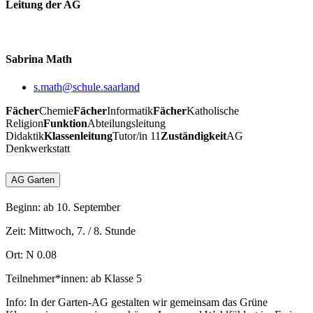
Leitung der AG
Sabrina Math
s.math@schule.saarland
Fächer
Chemie
Fächer
Informatik
Fächer
Katholische
Religion
Funktion
Abteilungsleitung
Didaktik
Klassenleitung
Tutor/in 11
Zuständigkeit
AG
Denkwerkstatt
AG Garten
Beginn: ab 10. September
Zeit: Mittwoch, 7. / 8. Stunde
Ort: N 0.08
Teilnehmer*innen: ab Klasse 5
Info: In der Garten-AG gestalten wir gemeinsam das Grüne