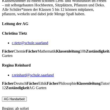
Klassenzimmer zu einem schönen Lern- und Wohlfühlort im Freien
– mit selbstgebauten Hochbeeten, Sitzplätzen, Pflanzen und Deko.
Alle Schüler*innen der Klassen 5 bis 12 können mitplanen,
pflanzen, werkeln und dabei jede Menge Spaß haben.
Leitung der AG
Christina Tietz
c.tietz@schule.saarland
Fächer
Chemie
Fächer
Mathematik
Klassenleitung
10b
Zuständigkeit
Garten
Regina Reinhard
r.reinhard@schule.saarland
Fächer
Deutsch
Fächer
Ethik
Fächer
Philosophie
Klassenleitung
Tutor/
12
Zuständigkeit
AG Garten
AG Handarbeit
Beginn: ab sofort