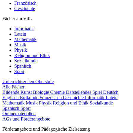
Französisch
Geschichte
Fächer am VdL
Informatik
Latein
Mathematik
Musik
Physik
Religion und Ethik
Sozialkunde
Spanisch
Sport
Unterrichtszeiten
Oberstufe
Alle Fächer
Bildende Kunst
Biologie
Chemie
Darstellendes Spiel
Deutsch
Englisch
Erdkunde
Französisch
Geschichte
Informatik
Latein
Mathematik
Musik
Physik
Religion und Ethik
Sozialkunde
Spanisch
Sport
Onlinematerialien
AGs und Förderangebote
Förderangebote und Pädagogische Zielsetzung