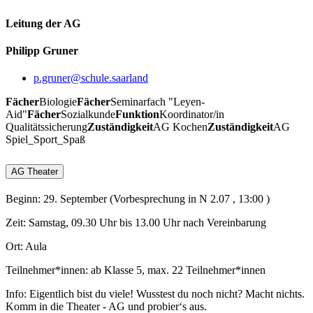
Leitung der AG
Philipp Gruner
p.gruner@schule.saarland
Fächer
Biologie
Fächer
Seminarfach "Leyen-
Aid"
Fächer
Sozialkunde
Funktion
Koordinator/in
Qualitätssicherung
Zuständigkeit
AG Kochen
Zuständigkeit
AG
Spiel_Sport_Spaß
AG Theater
Beginn: 29. September (Vorbesprechung in N 2.07 , 13:00 )
Zeit: Samstag, 09.30 Uhr bis 13.00 Uhr nach Vereinbarung
Ort: Aula
Teilnehmer*innen: ab Klasse 5, max. 22 Teilnehmer*innen
Info: Eigentlich bist du viele! Wusstest du noch nicht? Macht nichts.
Komm in die Theater - AG und probier‘s aus.