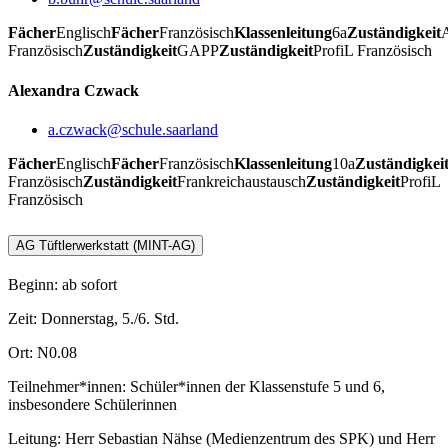
Fächer
Englisch
Fächer
Französisch
Klassenleitung
6a
Zuständigkeit
Französisch
Zuständigkeit
GAPP
Zuständigkeit
ProfiL Französisch
Alexandra Czwack
a.czwack@schule.saarland
Fächer
Englisch
Fächer
Französisch
Klassenleitung
10a
Zuständigkei
Französisch
Zuständigkeit
Frankreichaustausch
Zuständigkeit
ProfiL
Französisch
AG Tüftlerwerkstatt (MINT-AG)
Beginn: ab sofort
Zeit: Donnerstag, 5./6. Std.
Ort: N0.08
Teilnehmer*innen: Schüler*innen der Klassenstufe 5 und 6,
insbesondere Schülerinnen
Leitung: Herr Sebastian Nähse (Medienzentrum des SPK) und Herr