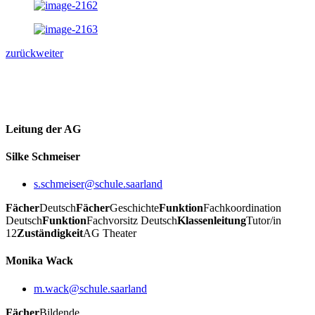
zurück
weiter
Leitung der AG
Silke Schmeiser
s.schmeiser@schule.saarland
Fächer
Deutsch
Fächer
Geschichte
Funktion
Fachkoordination
Deutsch
Funktion
Fachvorsitz Deutsch
Klassenleitung
Tutor/in
12
Zuständigkeit
AG Theater
Monika Wack
m.wack@schule.saarland
Fächer
Bildende