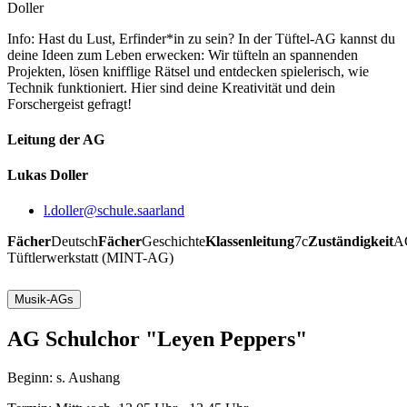
Doller
Info: Hast du Lust, Erfinder*in zu sein? In der Tüftel-AG kannst du
deine Ideen zum Leben erwecken: Wir tüfteln an spannenden
Projekten, lösen knifflige Rätsel und entdecken spielerisch, wie
Technik funktioniert. Hier sind deine Kreativität und dein
Forschergeist gefragt!
Leitung der AG
Lukas Doller
l.doller@schule.saarland
Fächer
Deutsch
Fächer
Geschichte
Klassenleitung
7c
Zuständigkeit
A
Tüftlerwerkstatt (MINT-AG)
Musik-AGs
AG Schulchor "Leyen Peppers"
Beginn: s. Aushang