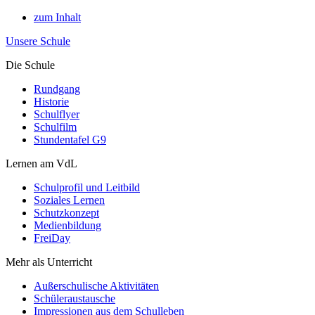
zum Inhalt
Unsere Schule
Die Schule
Rundgang
Historie
Schulflyer
Schulfilm
Stundentafel G9
Lernen am VdL
Schulprofil und Leitbild
Soziales Lernen
Schutzkonzept
Medienbildung
FreiDay
Mehr als Unterricht
Außerschulische Aktivitäten
Schüleraustausche
Impressionen aus dem Schulleben