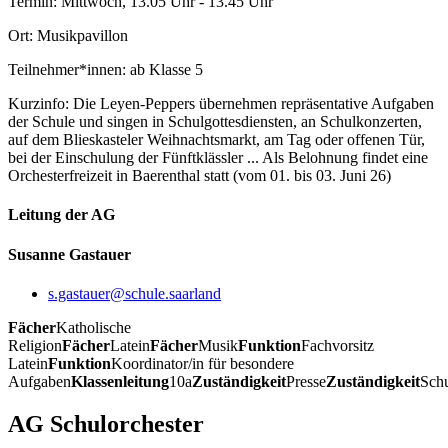
Termin: Mittwoch, 13.05 Uhr - 13.45 Uhr
Ort: Musikpavillon
Teilnehmer*innen: ab Klasse 5
Kurzinfo: Die Leyen-Peppers übernehmen repräsentative Aufgaben
der Schule und singen in Schulgottesdiensten, an Schulkonzerten,
auf dem Blieskasteler Weihnachtsmarkt, am Tag oder offenen Tür,
bei der Einschulung der Fünftklässler ... Als Belohnung findet eine
Orchesterfreizeit in Baerenthal statt (vom 01. bis 03. Juni 26)
Leitung der AG
Susanne Gastauer
s.gastauer@schule.saarland
Fächer
Katholische
Religion
Fächer
Latein
Fächer
Musik
Funktion
Fachvorsitz
Latein
Funktion
Koordinator/in für besondere
Aufgaben
Klassenleitung
10a
Zuständigkeit
Presse
Zuständigkeit
Sch
AG Schulorchester