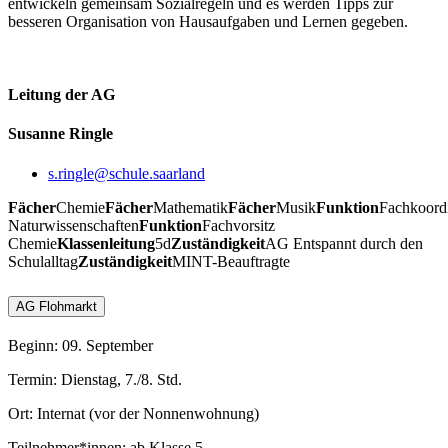
entwickeln gemeinsam Sozialregeln und es werden Tipps zur
besseren Organisation von Hausaufgaben und Lernen gegeben.
Leitung der AG
Susanne Ringle
s.ringle@schule.saarland
Fächer
Chemie
Fächer
Mathematik
Fächer
Musik
Funktion
Fachkoord
Naturwissenschaften
Funktion
Fachvorsitz
Chemie
Klassenleitung
5d
Zuständigkeit
AG Entspannt durch den
Schulalltag
Zuständigkeit
MINT-Beauftragte
AG Flohmarkt
Beginn: 09. September
Termin: Dienstag, 7./8. Std.
Ort: Internat (vor der Nonnenwohnung)
Teilnehmer*innen: ab Klasse 5