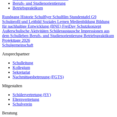
Berufs- und Studienorientierung
Betriebspraktikum
Rundgang
Historie
Schulflyer
Schulfilm
Stundentafel G9
Schulprofil und Leitbild
Soziales Lernen
Medienbildung
Bildung
für nachhaltige Entwicklung (BNE)
FreiDay
Schutzkonzept
Außerschulische Aktivitäten
Schüleraustausche
Impressionen aus
dem Schulleben
Berufs- und Studienorientierung
Betriebspraktikum
Projekttage 2026
Schulgemeinschaft
Ansprechpartner
Schulleitung
Kollegium
Sekretariat
Nachmittagsbetreuung (FGTS)
Mitgestalten
Schülervertretung (SV)
Elternvertretung
Schulverein
Beratung