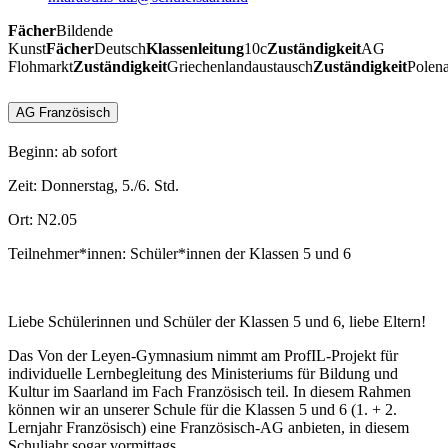
Fächer
Bildende
Kunst
Fächer
Deutsch
Klassenleitung
10c
Zuständigkeit
AG
Flohmarkt
Zuständigkeit
Griechenlandaustausch
Zuständigkeit
Polen
AG Französisch
Beginn: ab sofort
Zeit: Donnerstag, 5./6. Std.
Ort: N2.05
Teilnehmer*innen: Schüler*innen der Klassen 5 und 6
Liebe Schülerinnen und Schüler der Klassen 5 und 6, liebe Eltern!
Das Von der Leyen-Gymnasium nimmt am ProfIL-Projekt für
individuelle Lernbegleitung des Ministeriums für Bildung und
Kultur im Saarland im Fach Französisch teil. In diesem Rahmen
können wir an unserer Schule für die Klassen 5 und 6 (1. + 2.
Lernjahr Französisch) eine Französisch-AG anbieten, in diesem
Schuljahr sogar vormittags.