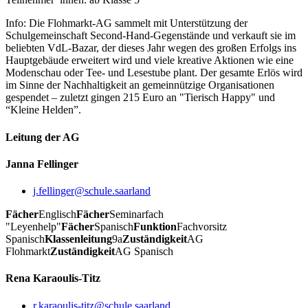
Info: Die Flohmarkt-AG sammelt mit Unterstützung der
Schulgemeinschaft Second-Hand-Gegenstände und verkauft sie im
beliebten VdL-Bazar, der dieses Jahr wegen des großen Erfolgs ins
Hauptgebäude erweitert wird und viele kreative Aktionen wie eine
Modenschau oder Tee- und Lesestube plant. Der gesamte Erlös wird
im Sinne der Nachhaltigkeit an gemeinnützige Organisationen
gespendet – zuletzt gingen 215 Euro an "Tierisch Happy" und
“Kleine Helden”.
Leitung der AG
Janna Fellinger
j.fellinger@schule.saarland
Fächer
Englisch
Fächer
Seminarfach
"Leyenhelp"
Fächer
Spanisch
Funktion
Fachvorsitz
Spanisch
Klassenleitung
9a
Zuständigkeit
AG
Flohmarkt
Zuständigkeit
AG Spanisch
Rena Karaoulis-Titz
r.karaoulis-titz@schule.saarland