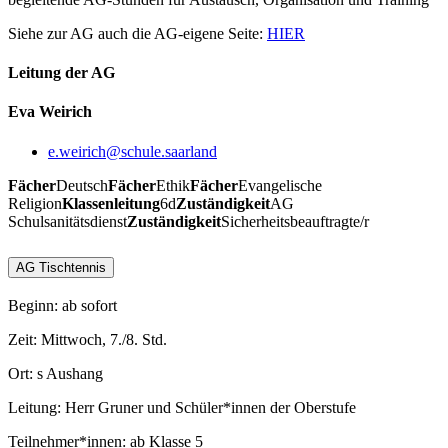
Siehe zur AG auch die AG-eigene Seite:
HIER
Leitung der AG
Eva Weirich
e.weirich@schule.saarland
Fächer
Deutsch
Fächer
Ethik
Fächer
Evangelische
Religion
Klassenleitung
6d
Zuständigkeit
AG
Schulsanitätsdienst
Zuständigkeit
Sicherheitsbeauftragte/r
AG Tischtennis
Beginn: ab sofort
Zeit: Mittwoch, 7./8. Std.
Ort: s Aushang
Leitung: Herr Gruner und Schüler*innen der Oberstufe
Teilnehmer*innen: ab Klasse 5