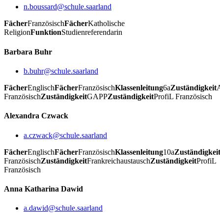
n.boussard@schule.saarland
Fächer
Französisch
Fächer
Katholische
Religion
Funktion
Studienreferendarin
Barbara Buhr
b.buhr@schule.saarland
Fächer
Englisch
Fächer
Französisch
Klassenleitung
6a
Zuständigkeit
Französisch
Zuständigkeit
GAPP
Zuständigkeit
ProfiL Französisch
Alexandra Czwack
a.czwack@schule.saarland
Fächer
Englisch
Fächer
Französisch
Klassenleitung
10a
Zuständigkei
Französisch
Zuständigkeit
Frankreichaustausch
Zuständigkeit
ProfiL
Französisch
Anna Katharina Dawid
a.dawid@schule.saarland