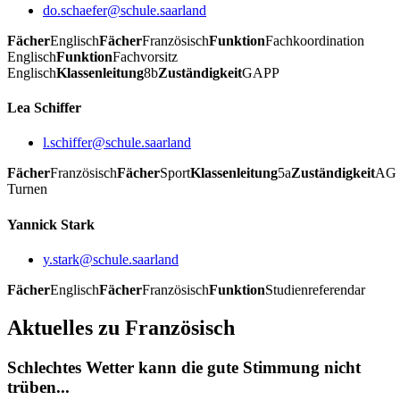
do.schaefer@schule.saarland
Fächer
Englisch
Fächer
Französisch
Funktion
Fachkoordination
Englisch
Funktion
Fachvorsitz
Englisch
Klassenleitung
8b
Zuständigkeit
GAPP
Lea Schiffer
l.schiffer@schule.saarland
Fächer
Französisch
Fächer
Sport
Klassenleitung
5a
Zuständigkeit
AG
Turnen
Yannick Stark
y.stark@schule.saarland
Fächer
Englisch
Fächer
Französisch
Funktion
Studienreferendar
Aktuelles zu Französisch
Schlechtes Wetter kann die gute Stimmung nicht
trüben...