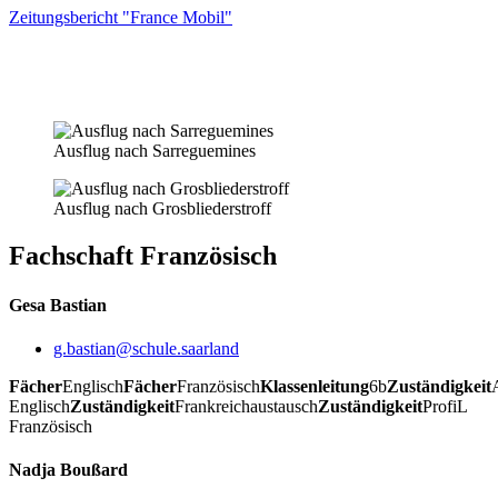
Zeitungsbericht "France Mobil"
Ausflug nach Sarreguemines
Ausflug nach Grosbliederstroff
Fachschaft Französisch
Gesa Bastian
g.bastian@schule.saarland
Fächer
Englisch
Fächer
Französisch
Klassenleitung
6b
Zuständigkeit
Englisch
Zuständigkeit
Frankreichaustausch
Zuständigkeit
ProfiL
Französisch
Nadja Boußard