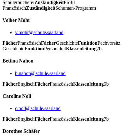
Schülerbücherei
Zuständigkeit
ProfiL
Französisch
Zuständigkeit
Schuman-Programm
Volker Mohr
v.mohr@schule.saarland
Fächer
Französisch
Fächer
Geschichte
Funktion
Fachvorsitz
Geschichte
Funktion
Personalrat
Klassenleitung
7b
Bettina Nahon
b.nahon@schule.saarland
Fächer
Englisch
Fächer
Französisch
Klassenleitung
9b
Caroline Noll
c.noll@schule.saarland
Fächer
Englisch
Fächer
Französisch
Klassenleitung
7b
Dorothee Schäfer