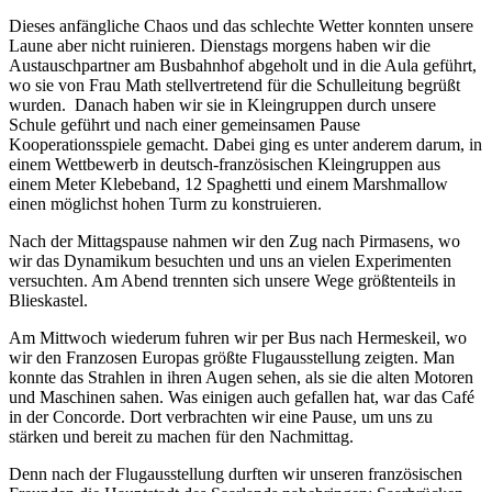
Dieses anfängliche Chaos und das schlechte Wetter konnten unsere
Laune aber nicht ruinieren. Dienstags morgens haben wir die
Austauschpartner am Busbahnhof abgeholt und in die Aula geführt,
wo sie von Frau Math stellvertretend für die Schulleitung begrüßt
wurden. Danach haben wir sie in Kleingruppen durch unsere
Schule geführt und nach einer gemeinsamen Pause
Kooperationsspiele gemacht. Dabei ging es unter anderem darum, in
einem Wettbewerb in deutsch-französischen Kleingruppen aus
einem Meter Klebeband, 12 Spaghetti und einem Marshmallow
einen möglichst hohen Turm zu konstruieren.
Nach der Mittagspause nahmen wir den Zug nach Pirmasens, wo
wir das Dynamikum besuchten und uns an vielen Experimenten
versuchten. Am Abend trennten sich unsere Wege größtenteils in
Blieskastel.
Am Mittwoch wiederum fuhren wir per Bus nach Hermeskeil, wo
wir den Franzosen Europas größte Flugausstellung zeigten. Man
konnte das Strahlen in ihren Augen sehen, als sie die alten Motoren
und Maschinen sahen. Was einigen auch gefallen hat, war das Café
in der Concorde. Dort verbrachten wir eine Pause, um uns zu
stärken und bereit zu machen für den Nachmittag.
Denn nach der Flugausstellung durften wir unseren französischen