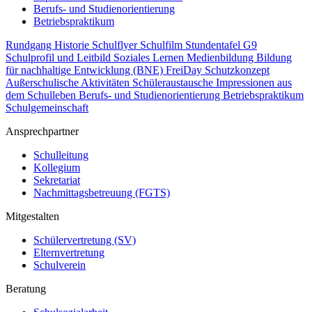
Berufs- und Studienorientierung
Betriebspraktikum
Rundgang
Historie
Schulflyer
Schulfilm
Stundentafel G9
Schulprofil und Leitbild
Soziales Lernen
Medienbildung
Bildung
für nachhaltige Entwicklung (BNE)
FreiDay
Schutzkonzept
Außerschulische Aktivitäten
Schüleraustausche
Impressionen aus
dem Schulleben
Berufs- und Studienorientierung
Betriebspraktikum
Schulgemeinschaft
Ansprechpartner
Schulleitung
Kollegium
Sekretariat
Nachmittagsbetreuung (FGTS)
Mitgestalten
Schülervertretung (SV)
Elternvertretung
Schulverein
Beratung