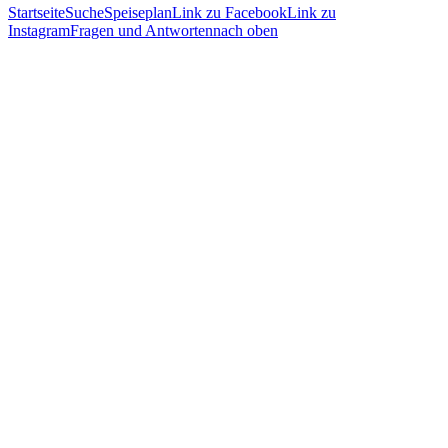
Startseite
Suche
Speiseplan
Link zu Facebook
Link zu
Instagram
Fragen und Antworten
nach oben