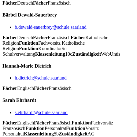
Fächer
Deutsch
Fächer
Französisch
Bärbel Dewald-Sauerbrey
b.dewald-sauerbrey@schule.saarland
Fächer
Deutsch
Fächer
Französisch
Fächer
Katholische
Religion
Funktion
Fachvorsitz Katholische
Religion
Funktion
Koordinator/in
Schulverwaltung
Klassenleitung
10c
Zuständigkeit
WebUntis
Hannah-Marie Dietrich
h.dietrich@schule.saarland
Fächer
Englisch
Fächer
Französisch
Sarah Ehrhardt
s.ehrhardt@schule.saarland
Fächer
Englisch
Fächer
Französisch
Funktion
Fachvorsitz
Französisch
Funktion
Personalrat
Funktion
Vorsitz
Personalrat
Klassenleitung
5b
Zuständigkeit
AG