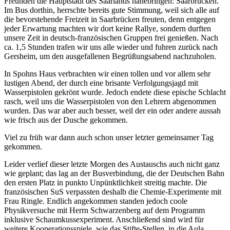
Freunden die Hauptstadt des Saarlands nahebringen: Saarbrücken.
Im Bus dorthin, herrschte bereits gute Stimmung, weil sich alle auf
die bevorstehende Freizeit in Saarbrücken freuten, denn entgegen
jeder Erwartung machten wir dort keine Rallye, sondern durften
unsere Zeit in deutsch-französischen Gruppen frei genießen. Nach
ca. 1,5 Stunden trafen wir uns alle wieder und fuhren zurück nach
Gersheim, um den ausgefallenen Begrüßungsabend nachzuholen.
In Spohns Haus verbrachten wir einen tollen und vor allem sehr
lustigen Abend, der durch eine brisante Verfolgungsjagd mit
Wasserpistolen gekrönt wurde. Jedoch endete diese epische Schlacht
rasch, weil uns die Wasserpistolen von den Lehrern abgenommen
wurden. Das war aber auch besser, weil der ein oder andere aussah
wie frisch aus der Dusche gekommen.
Viel zu früh war dann auch schon unser letzter gemeinsamer Tag
gekommen.
Leider verlief dieser letzte Morgen des Austauschs auch nicht ganz
wie geplant; das lag an der Busverbindung, die der Deutschen Bahn
den ersten Platz in punkto Unpünktlichkeit streitig machte. Die
französischen SuS verpassten deshalb die Chemie-Experimente mit
Frau Ringle. Endlich angekommen standen jedoch coole
Physikversuche mit Herrn Schwarzenberg auf dem Programm
inklusive Schaumkussexperiment. Anschließend sind wird für
weitere Kooperationsspiele, wie das Stifte-Stellen, in die Aula