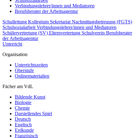
Schulsozialarbeit
Verbindungslehrer/innen und Mediatoren
Berufsberater der Arbeitsagentur
Schulleitung
Kollegium
Sekretariat
Nachmittagsbetreuung (FGTS)
Schulsozialarbeit
Verbindungslehrer/innen und Mediatoren
Schülervertretung (SV)
Elternvertretung
Schulverein
Berufsberater
der Arbeitsagentur
Unterricht
Organisation
Unterrichtszeiten
Oberstufe
Onlinematerialien
Fächer am VdL
Bildende Kunst
Biologie
Chemie
Darstellendes Spiel
Deutsch
Englisch
Erdkunde
Französisch