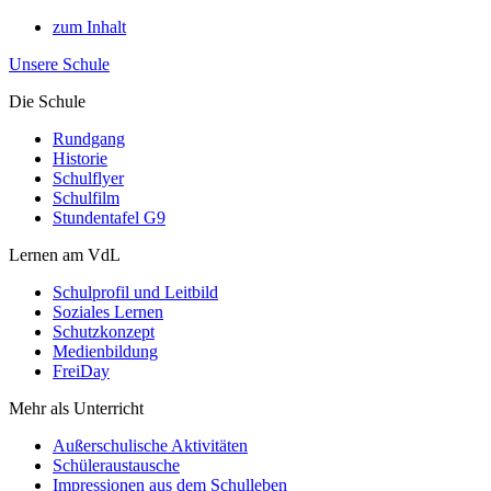
zum Inhalt
Unsere Schule
Die Schule
Rundgang
Historie
Schulflyer
Schulfilm
Stundentafel G9
Lernen am VdL
Schulprofil und Leitbild
Soziales Lernen
Schutzkonzept
Medienbildung
FreiDay
Mehr als Unterricht
Außerschulische Aktivitäten
Schüleraustausche
Impressionen aus dem Schulleben