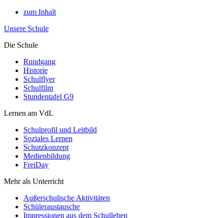
zum Inhalt
Unsere Schule
Die Schule
Rundgang
Historie
Schulflyer
Schulfilm
Stundentafel G9
Lernen am VdL
Schulprofil und Leitbild
Soziales Lernen
Schutzkonzept
Medienbildung
FreiDay
Mehr als Unterricht
Außerschulische Aktivitäten
Schüleraustausche
Impressionen aus dem Schulleben