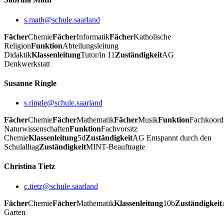
s.math@schule.saarland
Fächer
Chemie
Fächer
Informatik
Fächer
Katholische
Religion
Funktion
Abteilungsleitung
Didaktik
Klassenleitung
Tutor/in 11
Zuständigkeit
AG
Denkwerkstatt
Susanne Ringle
s.ringle@schule.saarland
Fächer
Chemie
Fächer
Mathematik
Fächer
Musik
Funktion
Fachkoord
Naturwissenschaften
Funktion
Fachvorsitz
Chemie
Klassenleitung
5d
Zuständigkeit
AG Entspannt durch den
Schulalltag
Zuständigkeit
MINT-Beauftragte
Christina Tietz
c.tietz@schule.saarland
Fächer
Chemie
Fächer
Mathematik
Klassenleitung
10b
Zuständigkeit
Garten