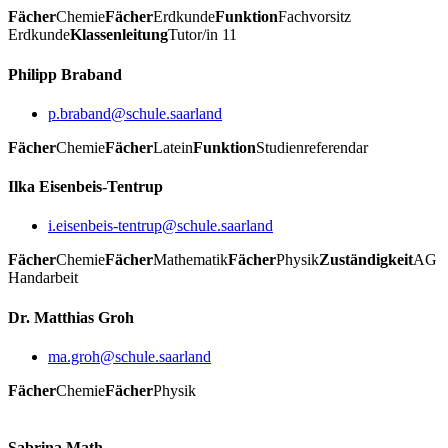
Fächer
Chemie
Fächer
Erdkunde
Funktion
Fachvorsitz
Erdkunde
Klassenleitung
Tutor/in 11
Philipp Braband
p.braband@schule.saarland
Fächer
Chemie
Fächer
Latein
Funktion
Studienreferendar
Ilka Eisenbeis-Tentrup
i.eisenbeis-tentrup@schule.saarland
Fächer
Chemie
Fächer
Mathematik
Fächer
Physik
Zuständigkeit
AG
Handarbeit
Dr. Matthias Groh
ma.groh@schule.saarland
Fächer
Chemie
Fächer
Physik
Sabrina Math