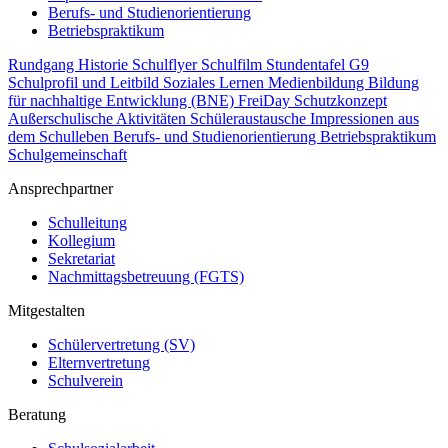
Berufs- und Studienorientierung
Betriebspraktikum
Rundgang
Historie
Schulflyer
Schulfilm
Stundentafel G9
Schulprofil und Leitbild
Soziales Lernen
Medienbildung
Bildung
für nachhaltige Entwicklung (BNE)
FreiDay
Schutzkonzept
Außerschulische Aktivitäten
Schüleraustausche
Impressionen aus
dem Schulleben
Berufs- und Studienorientierung
Betriebspraktikum
Schulgemeinschaft
Ansprechpartner
Schulleitung
Kollegium
Sekretariat
Nachmittagsbetreuung (FGTS)
Mitgestalten
Schülervertretung (SV)
Elternvertretung
Schulverein
Beratung