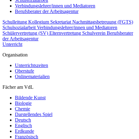
Schulsozialarbeit
Verbindungslehrer/innen und Mediatoren
Berufsberater der Arbeitsagentur
Schulleitung
Kollegium
Sekretariat
Nachmittagsbetreuung (FGTS)
Schulsozialarbeit
Verbindungslehrer/innen und Mediatoren
Schülervertretung (SV)
Elternvertretung
Schulverein
Berufsberater
der Arbeitsagentur
Unterricht
Organisation
Unterrichtszeiten
Oberstufe
Onlinematerialien
Fächer am VdL
Bildende Kunst
Biologie
Chemie
Darstellendes Spiel
Deutsch
Englisch
Erdkunde
Französisch