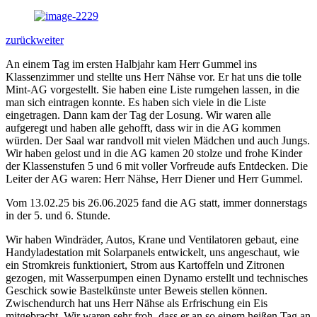
zurück
weiter
An einem Tag im ersten Halbjahr kam Herr Gummel ins
Klassenzimmer und stellte uns Herr Nähse vor. Er hat uns die tolle
Mint-AG vorgestellt. Sie haben eine Liste rumgehen lassen, in die
man sich eintragen konnte. Es haben sich viele in die Liste
eingetragen. Dann kam der Tag der Losung. Wir waren alle
aufgeregt und haben alle gehofft, dass wir in die AG kommen
würden. Der Saal war randvoll mit vielen Mädchen und auch Jungs.
Wir haben gelost und in die AG kamen 20 stolze und frohe Kinder
der Klassenstufen 5 und 6 mit voller Vorfreude aufs Entdecken. Die
Leiter der AG waren: Herr Nähse, Herr Diener und Herr Gummel.
Vom 13.02.25 bis 26.06.2025 fand die AG statt, immer donnerstags
in der 5. und 6. Stunde.
Wir haben Windräder, Autos, Krane und Ventilatoren gebaut, eine
Handyladestation mit Solarpanels entwickelt, uns angeschaut, wie
ein Stromkreis funktioniert, Strom aus Kartoffeln und Zitronen
gezogen, mit Wasserpumpen einen Dynamo erstellt und technisches
Geschick sowie Bastelkünste unter Beweis stellen können.
Zwischendurch hat uns Herr Nähse als Erfrischung ein Eis
mitgebracht. Wir waren sehr froh, dass er an so einem heißen Tag an