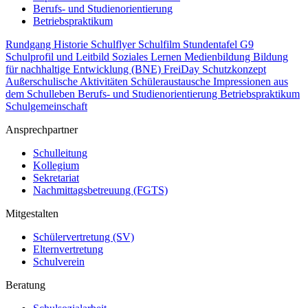
Berufs- und Studienorientierung
Betriebspraktikum
Rundgang
Historie
Schulflyer
Schulfilm
Stundentafel G9
Schulprofil und Leitbild
Soziales Lernen
Medienbildung
Bildung
für nachhaltige Entwicklung (BNE)
FreiDay
Schutzkonzept
Außerschulische Aktivitäten
Schüleraustausche
Impressionen aus
dem Schulleben
Berufs- und Studienorientierung
Betriebspraktikum
Schulgemeinschaft
Ansprechpartner
Schulleitung
Kollegium
Sekretariat
Nachmittagsbetreuung (FGTS)
Mitgestalten
Schülervertretung (SV)
Elternvertretung
Schulverein
Beratung