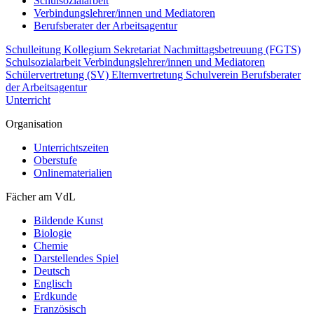
Schulsozialarbeit
Verbindungslehrer/innen und Mediatoren
Berufsberater der Arbeitsagentur
Schulleitung
Kollegium
Sekretariat
Nachmittagsbetreuung (FGTS)
Schulsozialarbeit
Verbindungslehrer/innen und Mediatoren
Schülervertretung (SV)
Elternvertretung
Schulverein
Berufsberater
der Arbeitsagentur
Unterricht
Organisation
Unterrichtszeiten
Oberstufe
Onlinematerialien
Fächer am VdL
Bildende Kunst
Biologie
Chemie
Darstellendes Spiel
Deutsch
Englisch
Erdkunde
Französisch