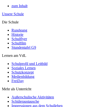
zum Inhalt
Unsere Schule
Die Schule
Rundgang
Historie
Schulflyer
Schulfilm
Stundentafel G9
Lernen am VdL
Schulprofil und Leitbild
Soziales Lernen
Schutzkonzept
Medienbildung
FreiDay
Mehr als Unterricht
Außerschulische Aktivitäten
Schüleraustausche
Impressionen aus dem Schulleben