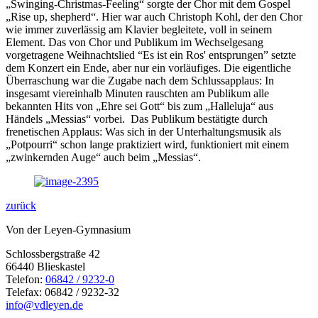
„Swinging-Christmas-Feeling“ sorgte der Chor mit dem Gospel
„Rise up, shepherd“. Hier war auch Christoph Kohl, der den Chor
wie immer zuverlässig am Klavier begleitete, voll in seinem
Element. Das von Chor und Publikum im Wechselgesang
vorgetragene Weihnachtslied “Es ist ein Ros' entsprungen” setzte
dem Konzert ein Ende, aber nur ein vorläufiges. Die eigentliche
Überraschung war die Zugabe nach dem Schlussapplaus: In
insgesamt viereinhalb Minuten rauschten am Publikum alle
bekannten Hits von „Ehre sei Gott“ bis zum „Halleluja“ aus
Händels „Messias“ vorbei. Das Publikum bestätigte durch
frenetischen Applaus: Was sich in der Unterhaltungsmusik als
„Potpourri“ schon lange praktiziert wird, funktioniert mit einem
„zwinkernden Auge“ auch beim „Messias“.
zurück
Von der Leyen-Gymnasium
Schlossbergstraße 42
66440 Blieskastel
Telefon:
06842 / 9232-0
Telefax: 06842 / 9232-32
info@vdleyen.de