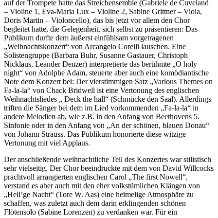
auf der Trompete hatte das Streichensemble (Gabriele de Cuveland
– Violine 1, Eva-Maria Lux – Violine 2, Sabine Grittner – Viola,
Doris Martin – Violoncello), das bis jetzt vor allem den Chor
begleitet hatte, die Gelegenheit, sich selbst zu präsentieren: Das
Publikum durfte dem äußerst einfühlsam vorgetragenen
„Weihnachtskonzert“ von Arcangelo Corelli lauschen. Eine
Solistengruppe (Barbara Buhr, Susanne Gastauer, Christoph
Nicklaus, Leander Denzer) interpretierte das berühmte „O holy
night“ von Adolphe Adam, steuerte aber auch eine komödiantische
Note dem Konzert bei: Der vierstimmigen Satz „Various Themes on
Fa-la-la“ von Chack Bridwell ist eine Vertonung des englischen
Weihnachtsliedes „ Deck the hall“ (Schmücke den Saal). Allerdings
triften die Sänger bei dem im Lied vorkommenden „Fa-la-la“ in
andere Melodien ab, wie z.B. in den Anfang von Beethovens 5.
Sinfonie oder in den Anfang von „An der schönen, blauen Donau“
von Johann Strauss. Das Publikum honorierte diese witzige
Vertonung mit viel Applaus.
Der anschließende weihnachtliche Teil des Konzertes war stilistisch
sehr vielseitig. Der Chor beeindruckte mit dem von David Willcocks
prachtvoll arrangierten englischen Carol „The first Nowell“,
verstand es aber auch mit den eher volkstümlichen Klängen von
„Heil’ge Nacht“ (Tore W. Aas) eine heimelige Atmosphäre zu
schaffen, was zuletzt auch dem darin erklingenden schönen
Flötensolo (Sabine Lorenzen) zu verdanken war. Für ein