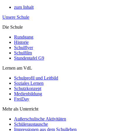
zum Inhalt
Unsere Schule
Die Schule
Rundgang
Historie
Schulflyer
Schulfilm
Stundentafel G9
Lernen am VdL
Schulprofil und Leitbild
Soziales Lernen
Schutzkonzept
Medienbildung
FreiDay
Mehr als Unterricht
Außerschulische Aktivitäten
Schüleraustausche
Impressionen aus dem Schulleben