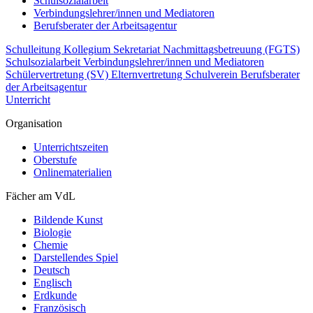
Schulsozialarbeit
Verbindungslehrer/innen und Mediatoren
Berufsberater der Arbeitsagentur
Schulleitung
Kollegium
Sekretariat
Nachmittagsbetreuung (FGTS)
Schulsozialarbeit
Verbindungslehrer/innen und Mediatoren
Schülervertretung (SV)
Elternvertretung
Schulverein
Berufsberater
der Arbeitsagentur
Unterricht
Organisation
Unterrichtszeiten
Oberstufe
Onlinematerialien
Fächer am VdL
Bildende Kunst
Biologie
Chemie
Darstellendes Spiel
Deutsch
Englisch
Erdkunde
Französisch