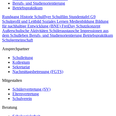
Berufs- und Studienorientierung
Betriebspraktikum
Rundgang
Historie
Schulflyer
Schulfilm
Stundentafel G9
Schulprofil und Leitbild
Soziales Lernen
Medienbildung
Bildung
für nachhaltige Entwicklung (BNE)
FreiDay
Schutzkonzept
Außerschulische Aktivitäten
Schüleraustausche
Impressionen aus
dem Schulleben
Berufs- und Studienorientierung
Betriebspraktikum
Schulgemeinschaft
Ansprechpartner
Schulleitung
Kollegium
Sekretariat
Nachmittagsbetreuung (FGTS)
Mitgestalten
Schülervertretung (SV)
Elternvertretung
Schulverein
Beratung